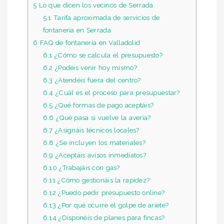
5
Lo que dicen los vecinos de Serrada
5.1
Tarifa aproximada de servicios de
fontanería en Serrada
6
FAQ de fontanería en Valladolid
6.1
¿Cómo se calcula el presupuesto?
6.2
¿Podéis venir hoy mismo?
6.3
¿Atendéis fuera del centro?
6.4
¿Cuál es el proceso para presupuestar?
6.5
¿Qué formas de pago aceptáis?
6.6
¿Qué pasa si vuelve la avería?
6.7
¿Asignáis técnicos locales?
6.8
¿Se incluyen los materiales?
6.9
¿Aceptáis avisos inmediatos?
6.10
¿Trabajáis con gas?
6.11
¿Cómo gestionáis la rapidez?
6.12
¿Puedo pedir presupuesto online?
6.13
¿Por qué ocurre el golpe de ariete?
6.14
¿Disponéis de planes para fincas?