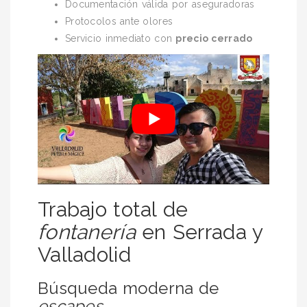
Documentación válida por aseguradoras
Protocolos ante olores
Servicio inmediato con
precio cerrado
Trabajo total de
fontanería
en Serrada y
Valladolid
Búsqueda moderna de
escapes