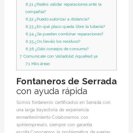
6.31
¿Podéis validar reparaciones ante la
compañía?
6.32
¿Puedo autorizar a distancia?
6.33
¿En qué plazo queda libre la tubería?
6.34
¿Se pueden combinar reparaciones?
6.35
¿Os lleváis los residuos?
6.36
¿Dáis consejos de consumo?
7
Comunícate con Valladolid AquaRed ya
7.1
Más áreas
Fontaneros de Serrada
con ayuda rápida
Somos fontaneros certificados en Serrada con
una larga trayectoria de experiencia
enmantenimiento.Colaboramos con
spin(empresa)s, siempre con garantía
escrita.Conocemos la problemática de averías