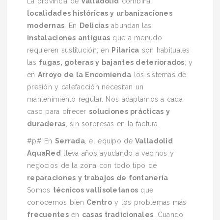
La provincia de
Valladolid
combina
localidades históricas y urbanizaciones
modernas
. En
Delicias
abundan las
instalaciones antiguas
que a menudo
requieren sustitución; en
Pilarica
son habituales
las
fugas, goteras y bajantes deteriorados
; y
en
Arroyo de la Encomienda
los sistemas de
presión y calefacción necesitan un
mantenimiento regular. Nos adaptamos a cada
caso para ofrecer
soluciones prácticas y
duraderas
, sin sorpresas en la factura.
#p# En
Serrada
, el equipo de
Valladolid
AquaRed
lleva años ayudando a vecinos y
negocios de la zona con todo tipo de
reparaciones y trabajos de fontanería
.
Somos
técnicos vallisoletanos
que
conocemos bien
Centro
y los problemas más
frecuentes
en
casas tradicionales
. Cuando