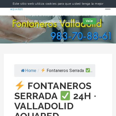
Este sitio web utiliza cookies para que usted tenga la mejor
experiencia de usuario. Si continúa navegando está dando su
consentimiento para la aceptación de las mencionadas cookies y la
aceptación de
nuestra política de cookies
Vale
Home
/
Fontaneros Serrada
...
FONTANEROS
SERRADA
24H ·
VALLADOLID