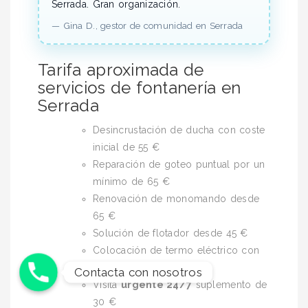
Serrada.
Gran organización.
—
Gina D.,
gestor de comunidad
en Serrada
Tarifa aproximada de
servicios de fontanería en
Serrada
Desincrustación de ducha con coste
inicial de 55 €
Reparación de goteo puntual por un
mínimo de 65 €
Renovación de monomando desde
65 €
Solución de flotador desde 45 €
Colocación de termo eléctrico con
tarifa base de 180 €
Contacta con nosotros
Visita
urgente 24/7
suplemento de
30 €