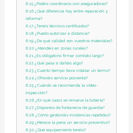
6.15
¿Podéis coordinaros con aseguradoras?
6.16
¿Qué diferencia hay entre reparación y
reforma?
6.17
¿Tenéis técnicos certificados?
6.18
¿Puedo autorizar a distancia?
6.19
¿De qué calidad son vuestros materiales?
6.20
¿Atendéis en zonas rurales?
6.21
¿Es obligatorio firmar contrato largo?
6.22
¿Qué pasa si dañáis algo?
6.23
¿Cuánto tiempo lleva instalar un termo?
6.24
¿Ofrecéis servicio posventa?
6.25
¿Cuándo se recomienda la vídeo-
inspección?
6.26
¿En qué casos se renueva la tubería?
6.27
¿Disponéis de fontaneros de guardia?
6.28
¿Cómo gestionáis incidencias repetidas?
6.29
¿Merece la pena un servicio preventivo?
6.30
¿Qué equipamiento tenéis?