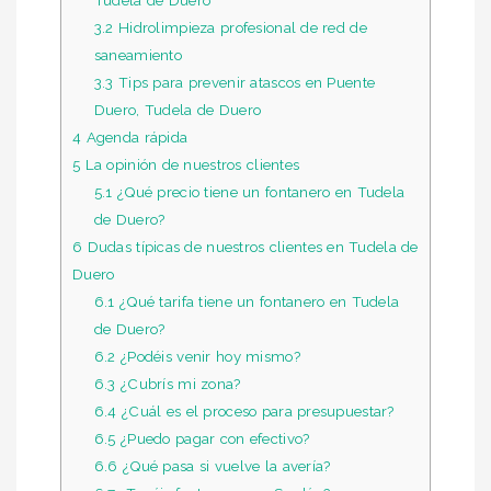
3.2
Hidrolimpieza profesional de red de
saneamiento
3.3
Tips para prevenir atascos en Puente
Duero, Tudela de Duero
4
Agenda rápida
5
La opinión de nuestros clientes
5.1
¿Qué precio tiene un fontanero en Tudela
de Duero?
6
Dudas típicas de nuestros clientes en Tudela de
Duero
6.1
¿Qué tarifa tiene un fontanero en Tudela
de Duero?
6.2
¿Podéis venir hoy mismo?
6.3
¿Cubrís mi zona?
6.4
¿Cuál es el proceso para presupuestar?
6.5
¿Puedo pagar con efectivo?
6.6
¿Qué pasa si vuelve la avería?