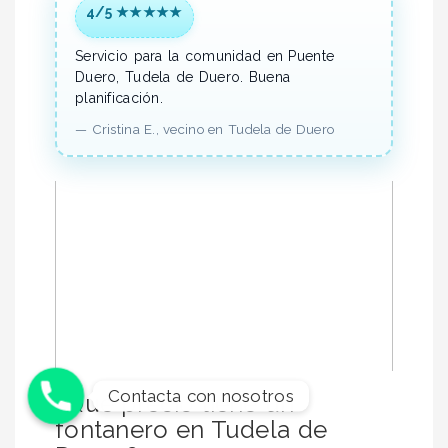
4/5 ★★★★★
Servicio para la comunidad en Puente
Duero, Tudela de Duero.
Buena
planificación.
—
Cristina E.,
vecino
en Tudela de Duero
Contacta con nosotros
¿Qué precio tiene un
fontanero en Tudela de