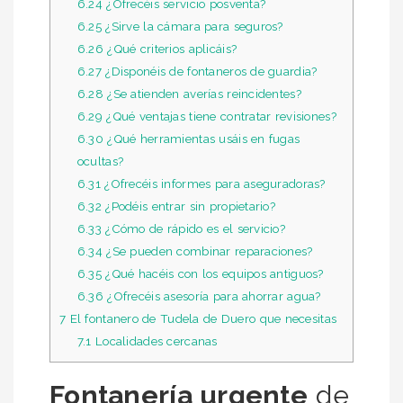
6.24
¿Ofrecéis servicio posventa?
6.25
¿Sirve la cámara para seguros?
6.26
¿Qué criterios aplicáis?
6.27
¿Disponéis de fontaneros de guardia?
6.28
¿Se atienden averías reincidentes?
6.29
¿Qué ventajas tiene contratar revisiones?
6.30
¿Qué herramientas usáis en fugas
ocultas?
6.31
¿Ofrecéis informes para aseguradoras?
6.32
¿Podéis entrar sin propietario?
6.33
¿Cómo de rápido es el servicio?
6.34
¿Se pueden combinar reparaciones?
6.35
¿Qué hacéis con los equipos antiguos?
6.36
¿Ofrecéis asesoría para ahorrar agua?
7
El fontanero de Tudela de Duero que necesitas
7.1
Localidades cercanas
Fontanería urgente
de