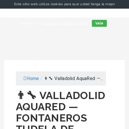
Este sitio web utiliza cookies para que usted tenga la mejor
experiencia de usuario. Si continúa navegando está dando su
consentimiento para la aceptación de las mencionadas cookies y la
aceptación de
nuestra política de cookies
Vale
Home
/
👨‍🔧 Valladolid AquaRed —...
👨‍🔧 VALLADOLID
AQUARED —
FONTANEROS
TUDELA DE