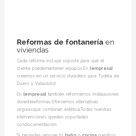
Reformas de fontanería
en
viviendas
Cada reforma incluye soporte para que el
cliente puedamantener equipos.En
{empresa}
creemos en un servicio duradero para Tudela de
Duero y Valladolid.
En
{empresa}
también reformamos instalaciones
durantereformas.Ofrecemos alternativas
segurasque combinan estética.Todas nuestras
intervenciones quedan soportadas
condocumentación.
Si necesitas renovar tu
baño
o
cocina
,nuestros