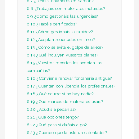
6.7
¿Tenéis fontaneros en Sardón?
6.8
¿Trabajáis con materiales incluidos?
6.9
¿Cómo gestionáis las urgencias?
6.10
¿Hacéis certificados?
6.11
¿Cómo gestionáis la rapidez?
6.12
¿Aceptan solicitudes en línea?
6.13
¿Cómo se evita el golpe de ariete?
6.14
¿Qué incluyen vuestros planes?
6.15
¿Vuestros reportes los aceptan las
compañías?
6.16
¿Conviene renovar fontanería antigua?
6.17
¿Cuentan con licencia los profesionales?
6.18
¿Qué ocurre si no hay nadie?
6.19
¿Qué marcas de materiales usáis?
6.20
¿Acudís a pedanías?
6.21
¿Qué opciones tengo?
6.22
¿Qué pasa si dañáis algo?
6.23
¿Cuándo queda listo un calentador?