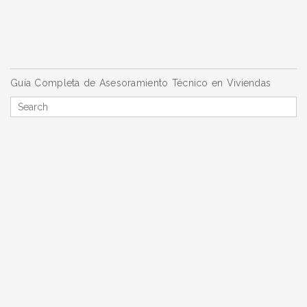
Navegación
Guía Completa de Asesoramiento Técnico en Viviendas
de
Search
entradas
for