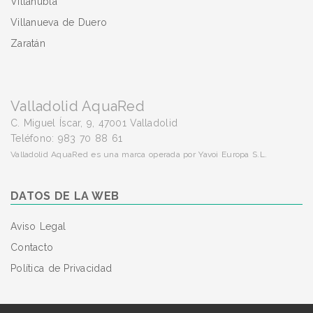
Villanubla
Villanueva de Duero
Zaratán
Valladolid AquaRed
C. Miguel Íscar, 9, 47001 Valladolid
Teléfono: 983 70 88 61
Valladolid AquaRed es una marca operada por Yavoi Europa S.L.
DATOS DE LA WEB
Aviso Legal
Contacto
Política de Privacidad