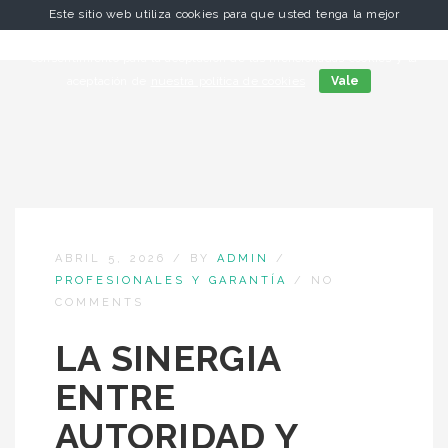
Este sitio web utiliza cookies para que usted tenga la mejor
experiencia de usuario. Si continúa navegando está dando su
consentimiento para la aceptación de las mencionadas cookies y la
aceptación de
nuestra política de cookies
Vale
ABRIL 5, 2026
/
BY
ADMIN
/
PROFESIONALES Y GARANTÍA
/
NO
COMMENTS
LA SINERGIA
ENTRE
AUTORIDAD Y