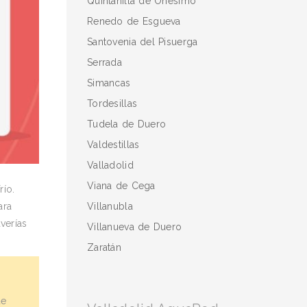
Quintanilla de Onésimo
Renedo de Esgueva
Santovenia del Pisuerga
Serrada
Simancas
Tordesillas
Tudela de Duero
Valdestillas
Valladolid
Viana de Cega
río.
Villanubla
ara
verías
Villanueva de Duero
Zaratán
de