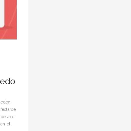
uedo
pueden
festarse
de aire
en el