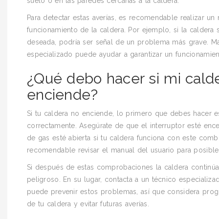
suelo o en las paredes cercanas a la caldera.
Para detectar estas averías, es recomendable realizar un
funcionamiento de la caldera. Por ejemplo, si la caldera
deseada, podría ser señal de un problema más grave. Man
especializado puede ayudar a garantizar un funcionamient
¿Qué debo hacer si mi calde
enciende?
Si tu caldera no enciende, lo primero que debes hacer es
correctamente. Asegúrate de que el interruptor esté ence
de gas esté abierta si tu caldera funciona con este combu
recomendable revisar el manual del usuario para posible
Si después de estas comprobaciones la caldera continúa s
peligroso. En su lugar, contacta a un técnico especializ
puede prevenir estos problemas, así que considera progr
de tu caldera y evitar futuras averías.