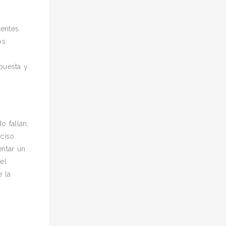
entes.
os
puesta y
 fallan,
eciso
entar un
el
e la