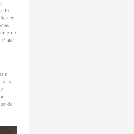
,
s, lo
años en
emás,
 entorno
sfrutar
es a
tanas,
 y
ar
tar de