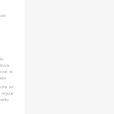
tura
ado
álvula
onar, es
lla.
dría ser
 regular
iento