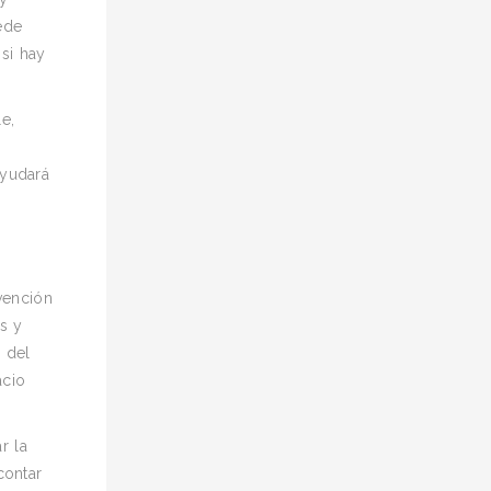
ede
 si hay
e,
ayudará
vención
as y
 del
acio
r la
contar