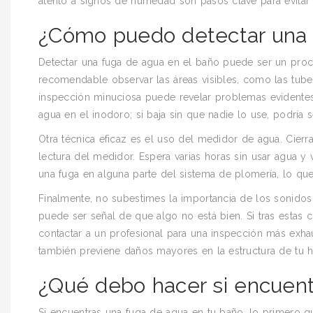
atento a signos de humedad son pasos clave para evitar
¿Cómo puedo detectar una 
Detectar una fuga de agua en el baño puede ser un proce
recomendable observar las áreas visibles, como las tu
inspección minuciosa puede revelar problemas evidentes q
agua en el inodoro; si baja sin que nadie lo use, podría s
Otra técnica eficaz es el uso del medidor de agua. Cier
lectura del medidor. Espera varias horas sin usar agua y
una fuga en alguna parte del sistema de plomería, lo que
Finalmente, no subestimes la importancia de los sonido
puede ser señal de que algo no está bien. Si tras estas
contactar a un profesional para una inspección más exhau
también previene daños mayores en la estructura de tu h
¿Qué debo hacer si encuent
Si encuentras una fuga de agua en tu baño, lo primero qu