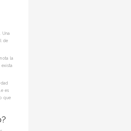
. Una
l de
nota la
 exista
edad
le es
no que
o?
 y