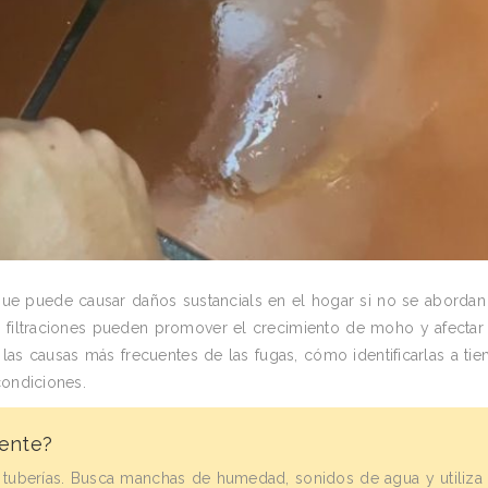
e puede causar daños sustancials en el hogar si no se abordan
s filtraciones pueden promover el crecimiento de moho y afectar 
s las causas más frecuentes de las fugas, cómo identificarlas a ti
condiciones.
ente?
 y tuberías. Busca manchas de humedad, sonidos de agua y utiliza