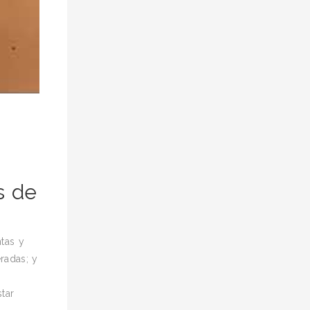
s de
tas y
radas; y
tar