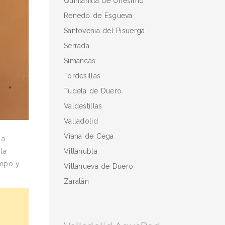
Quintanilla de Onésimo
Renedo de Esgueva
Santovenia del Pisuerga
Serrada
Simancas
Tordesillas
Tudela de Duero
Valdestillas
Valladolid
Viana de Cega
 a
Villanubla
la
empo y
Villanueva de Duero
Zaratán