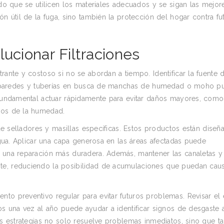
ndo que se utilicen los materiales adecuados y se sigan las mejor
ón útil de la fuga, sino también la protección del hogar contra fu
ucionar Filtraciones
rante y costoso si no se abordan a tiempo. Identificar la fuente d
hos, paredes y tuberías en busca de manchas de humedad o moho 
s fundamental actuar rápidamente para evitar daños mayores, como
ados de la humedad.
o de selladores y masillas específicas. Estos productos están diseñ
 agua. Aplicar una capa generosa en las áreas afectadas puede
a una reparación más duradera. Además, mantener las canaletas y
te, reduciendo la posibilidad de acumulaciones que puedan cau
nto preventivo regular para evitar futuros problemas. Revisar el
nos una vez al año puede ayudar a identificar signos de desgaste 
tas estrategias no solo resuelve problemas inmediatos, sino que t