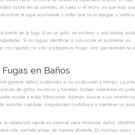
edad visible en las paredes, el suelo o el techo, ya que esto pu
ra absorber el agua acumulada y evitar que se propague, y verifica
a fuente de la fuga. Si es un grifo, un inodoro o una tubería visibl
sgastadas. Si no logras identificar o solucionar el problema, es
ar con rapidez no solo protegerá tu hogar, sino que también te 
e Fugas en Baños
e generar daños sustancials si no se abordan a tiempo. La pre
iódicas de grifos, inodoros y tuberías. Instalar selladores en junt
uede ayudar a evitar filtraciones. Además, educar a los miembros
e reportar cualquier irregularidad contribuye a mantener un esp
 la reparación rápida es esencial para minimizar daños. Identifica
ería rota, permite actuar de manera eficiente. En muchos casos, 