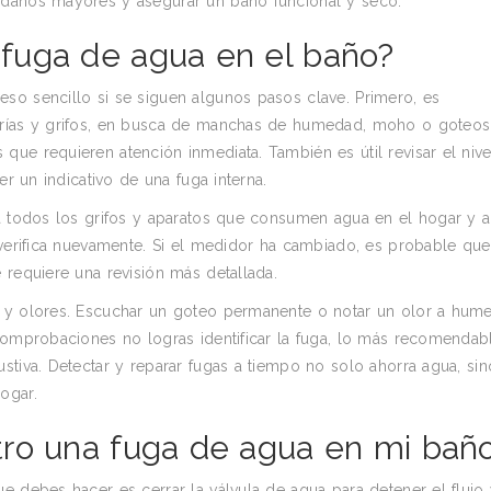
 daños mayores y asegurar un baño funcional y seco.
fuga de agua en el baño?
so sencillo si se siguen algunos pasos clave. Primero, es
berías y grifos, en busca de manchas de humedad, moho o goteos
ue requieren atención inmediata. También es útil revisar el nive
er un indicativo de una fuga interna.
ra todos los grifos y aparatos que consumen agua en el hogar y a
 verifica nuevamente. Si el medidor ha cambiado, es probable que
 requiere una revisión más detallada.
s y olores. Escuchar un goteo permanente o notar un olor a hum
 comprobaciones no logras identificar la fuga, lo más recomendab
stiva. Detectar y reparar fugas a tiempo no solo ahorra agua, si
ogar.
ro una fuga de agua en mi bañ
e debes hacer es cerrar la válvula de agua para detener el flujo