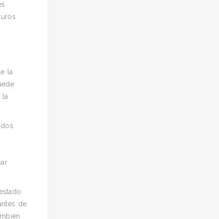
es
turos
e la
puede
 la
ados
sar
 estado
antes de
ambién