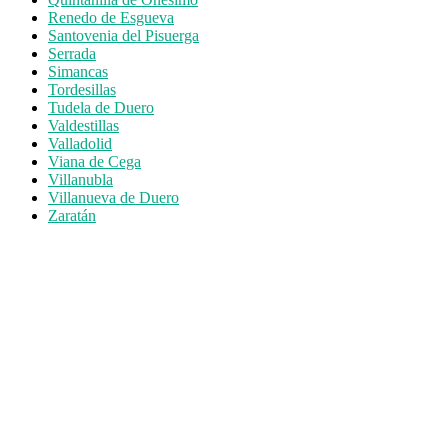
Renedo de Esgueva
Santovenia del Pisuerga
Serrada
Simancas
Tordesillas
Tudela de Duero
Valdestillas
Valladolid
Viana de Cega
Villanubla
Villanueva de Duero
Zaratán