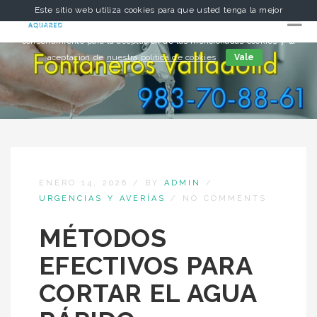
Este sitio web utiliza cookies para que usted tenga la mejor
experiencia de usuario. Si continúa navegando está dando su
consentimiento para la aceptación de las mencionadas cookies y la
aceptación de
nuestra política de cookies
Vale
ENERO 14, 2026
/
BY
ADMIN
/
URGENCIAS Y AVERÍAS
/
NO COMMENTS
MÉTODOS
EFECTIVOS PARA
CORTAR EL AGUA