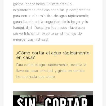
gastos innecesarios. En este artículo,
exploraremos técnicas sencillas y competentes
para cerrar el suministro de agua rápidamente,
garantizando así la seguridad de tu hogar y tu
tranquilidad. ¡Descubre los pasos clave para
convertirte en un experto en el manejo de
emergencias hídricas!
¿Cómo cortar el agua rápidamente
en casa?
Para cortar el agua rápidamente, localiza la
llave de paso principal y gírala en sentido
horario hasta que cierre.