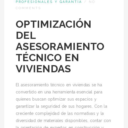
PROFESIONALES Y GARANTÍA
/
NO
COMMENTS
OPTIMIZACIÓN
DEL
ASESORAMIENTO
TÉCNICO EN
VIVIENDAS
El asesoramiento técnico en viviendas se ha
convertido en una herramienta esencial para
quienes buscan optimizar sus espacios y
garantizar la seguridad de sus hogares. Con la
creciente complejidad de las normativas y la
diversidad de materiales disponibles, contar con
la orientación de expertos en construcción y