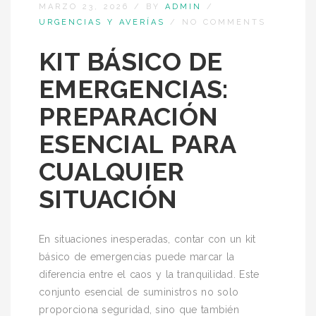
MARZO 23, 2026
/
BY
ADMIN
/
URGENCIAS Y AVERÍAS
/
NO COMMENTS
KIT BÁSICO DE
EMERGENCIAS:
PREPARACIÓN
ESENCIAL PARA
CUALQUIER
SITUACIÓN
En situaciones inesperadas, contar con un kit
básico de emergencias puede marcar la
diferencia entre el caos y la tranquilidad. Este
conjunto esencial de suministros no solo
proporciona seguridad, sino que también