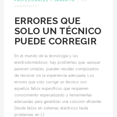
PROFESIONALES Y GARANTÍA
/
NO
COMMENTS
ERRORES QUE
SOLO UN TÉCNICO
PUEDE CORREGIR
En el mundo de la tecnología y los
electrodomésticos, hay problemas que, aunque
parecen simples, pueden resultar complicados
de resolver sin la experiencia adecuada. Los
errores que solo corrige un técnico son
aquellos fallos específicos que requieren
conocimiento especializado y herramientas
adecuadas para garantizar una solución eficiente.
Desde fallos en sistemas eléctricos hasta
problemas en […]