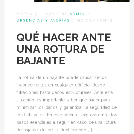
MARZO 31, 2026
/
BY
ADMIN
/
URGENCIAS Y AVERÍAS
/
NO COMMENTS
QUÉ HACER ANTE
UNA ROTURA DE
BAJANTE
La rotura de un bajante puede causar serios
inconvenientes en cualquier edificio, desde
filtraciones hasta daños estructurales. Ante esta
situación, es importante saber qué hacer para
minimizar los daños y garantizar la seguridad de
los habitantes. En este artículo, exploraremos los
pasos esenciales a seguir en caso de una rotura
de bajante, desde la identificación […]