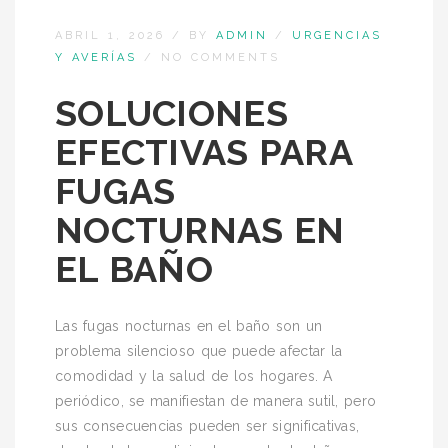
ABRIL 1, 2026
/
BY
ADMIN
/
URGENCIAS
Y AVERÍAS
/
NO COMMENTS
SOLUCIONES
EFECTIVAS PARA
FUGAS
NOCTURNAS EN
EL BAÑO
Las fugas nocturnas en el baño son un
problema silencioso que puede afectar la
comodidad y la salud de los hogares. A
periódico, se manifiestan de manera sutil, pero
sus consecuencias pueden ser significativas,