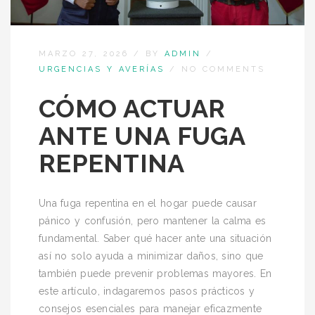
MARZO 27, 2026
/
BY
ADMIN
/
URGENCIAS Y AVERÍAS
/
NO COMMENTS
CÓMO ACTUAR
ANTE UNA FUGA
REPENTINA
Una fuga repentina en el hogar puede causar
pánico y confusión, pero mantener la calma es
fundamental. Saber qué hacer ante una situación
así no solo ayuda a minimizar daños, sino que
también puede prevenir problemas mayores. En
este artículo, indagaremos pasos prácticos y
consejos esenciales para manejar eficazmente