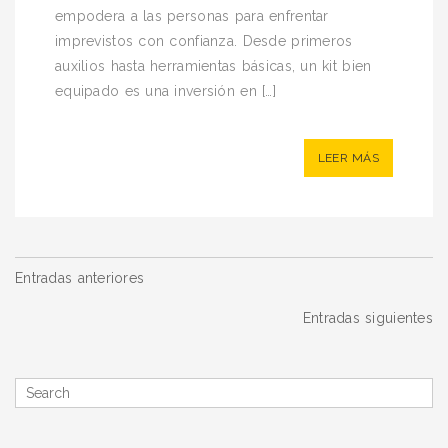
empodera a las personas para enfrentar
imprevistos con confianza. Desde primeros
auxilios hasta herramientas básicas, un kit bien
equipado es una inversión en […]
LEER MÁS
Navegación
Entradas anteriores
de
Entradas siguientes
entradas
Search
for