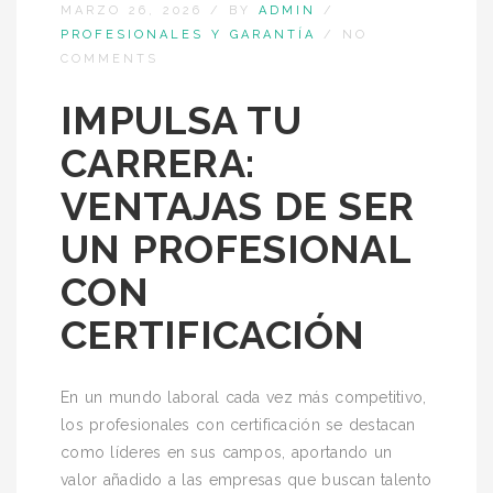
MARZO 26, 2026
/
BY
ADMIN
/
PROFESIONALES Y GARANTÍA
/
NO
COMMENTS
IMPULSA TU
CARRERA:
VENTAJAS DE SER
UN PROFESIONAL
CON
CERTIFICACIÓN
En un mundo laboral cada vez más competitivo,
los profesionales con certificación se destacan
como líderes en sus campos, aportando un
valor añadido a las empresas que buscan talento