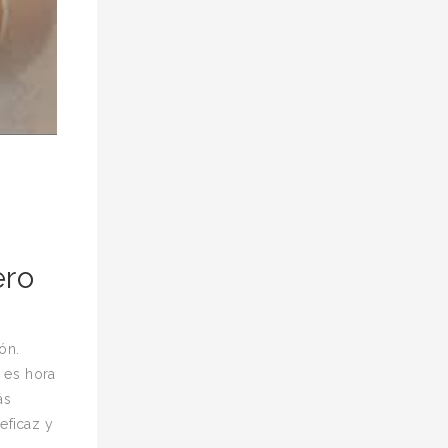
ero
ón.
 es hora
ás
eficaz y