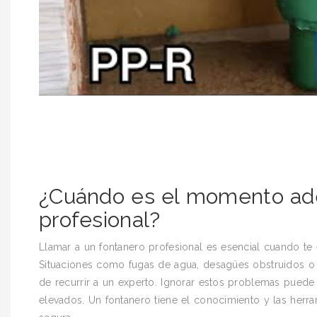
¿Cuándo es el momento ade
profesional?
Llamar a un fontanero profesional es esencial cuando te
Situaciones como fugas de agua, desagües obstruidos o
de recurrir a un experto. Ignorar estos problemas puede
elevados. Un fontanero tiene el conocimiento y las herr