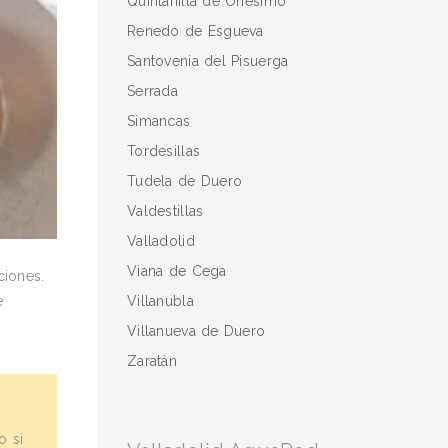
Quintanilla de Onésimo
Renedo de Esgueva
Santovenia del Pisuerga
Serrada
Simancas
Tordesillas
Tudela de Duero
Valdestillas
Valladolid
Viana de Cega
ciones.
Villanubla
e
Villanueva de Duero
Zaratán
o si