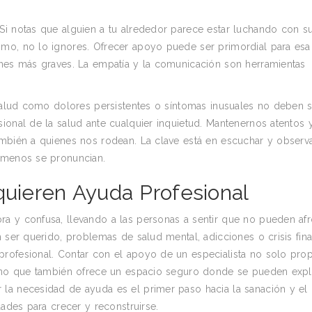
Si notas que alguien a tu alrededor parece estar luchando con s
imo, no lo ignores. Ofrecer apoyo puede ser primordial para esa
ones más graves. La empatía y la comunicación son herramientas
 salud como dolores persistentes o síntomas inusuales no deben 
ional de la salud ante cualquier inquietud. Mantenernos atentos 
ambién a quienes nos rodean. La clave está en escuchar y observa
e menos se pronuncian.
quieren Ayuda Profesional
a y confusa, llevando a las personas a sentir que no pueden afr
 ser querido, problemas de salud mental, adicciones o crisis fina
profesional. Contar con el apoyo de un especialista no solo pro
 sino que también ofrece un espacio seguro donde se pueden expl
la necesidad de ayuda es el primer paso hacia la sanación y el
dades para crecer y reconstruirse.