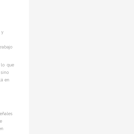
 y
rabajo
 lo que
 sino
tá en
señales
de
en