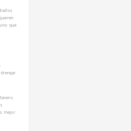
traños
quieren
 sino que
s
 drenaje
tanero.
as
es mejor