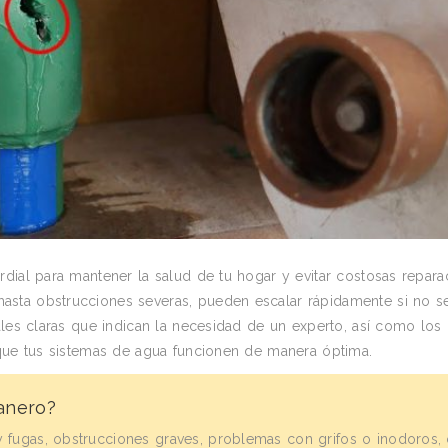
dial para mantener la salud de tu hogar y evitar costosas repara
asta obstrucciones severas, pueden escalar rápidamente si no s
ales claras que indican la necesidad de un experto, así como los
 que tus sistemas de agua funcionen de manera óptima.
anero?
 fugas, obstrucciones graves, problemas con grifos o inodoros, 