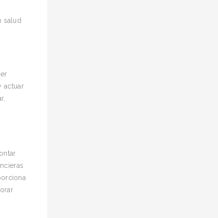
u salud
ser
y actuar
r,
ontar
ncieras
porciona
orar