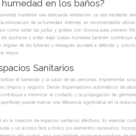
 humedad en los baños?
amental mantener una adecuada ventilación, ya sea mediante ven
 y la eliminación de la humedad. Además, es recomendable utilizar
sí como sellar las juntas y grietas con silicona para prevenir filt
de ducharse y evitar dejar toallas húmedas también contribuye 
 regular de las tuberías y desagües ayudará a detectar y solucio
ma mayor.
spacios Sanitarios
rantizar el bienestar y la salud de las personas. Implementar sol
más limpios y seguros. Desde dispensadores automáticos de jabó
contribuye a minimizar el contacto y la propagación de gérmene
perficies puede marcar una diferencia significativa en la reducci
 en la creación de espacios sanitarios efectivos. Es esencial con
fluida y un acceso fácil a todos los elementos necesarios. Incorp
eriencia del usuario, sino que también promueve prácticas de hi