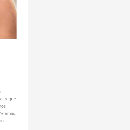
a
adas que
hos
 Además,
no