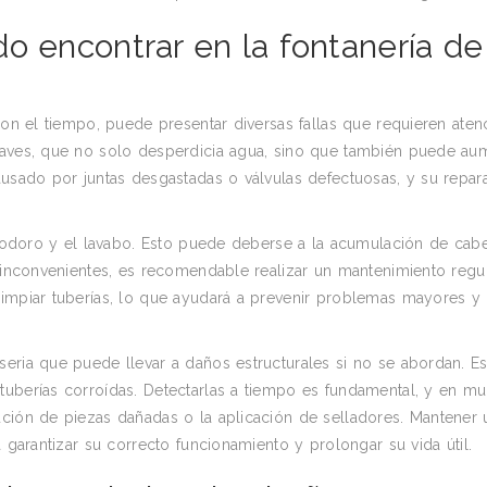
o encontrar en la fontanería de
con el tiempo, puede presentar diversas fallas que requieren aten
laves, que no solo desperdicia agua, sino que también puede aum
ausado por juntas desgastadas o válvulas defectuosas, y su repar
 inodoro y el lavabo. Esto puede deberse a la acumulación de cabe
s inconvenientes, es recomendable realizar un mantenimiento regul
limpiar tuberías, lo que ayudará a prevenir problemas mayores y
eria que puede llevar a daños estructurales si no se abordan. Es
tuberías corroídas. Detectarlas a tiempo es fundamental, y en m
ución de piezas dañadas o la aplicación de selladores. Mantener 
a garantizar su correcto funcionamiento y prolongar su vida útil.