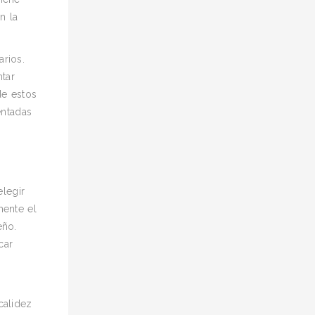
n la
rios.
tar
de estos
entadas
legir
mente el
eño.
car
calidez