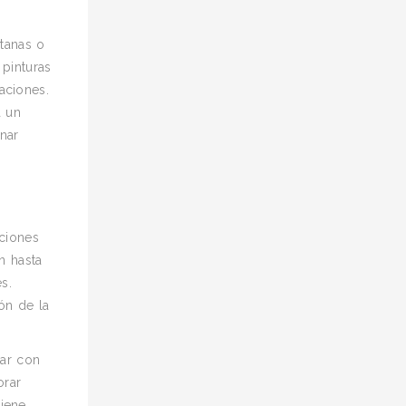
tanas o
 pinturas
raciones.
a un
nar
uciones
n hasta
s.
ón de la
tar con
orar
giene