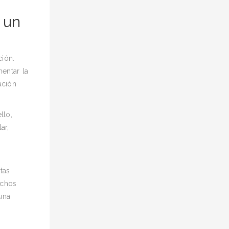
 un
ción.
entar la
ación
llo,
ar,
tas
uchos
una