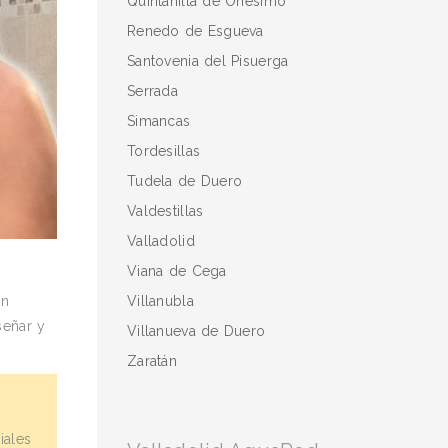
Quintanilla de Onésimo
Renedo de Esgueva
Santovenia del Pisuerga
Serrada
Simancas
Tordesillas
Tudela de Duero
Valdestillas
Valladolid
Viana de Cega
Villanubla
en
señar y
Villanueva de Duero
Zaratán
iales