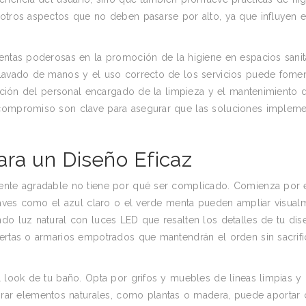
 otros aspectos que no deben pasarse por alto, ya que influyen e
entas poderosas en la promoción de la higiene en espacios sanita
 lavado de manos y el uso correcto de los servicios puede fomen
rmación del personal encargado de la limpieza y el mantenimiento 
 compromiso son clave para asegurar que las soluciones implem
ara un Diseño Eficaz
mente agradable no tiene por qué ser complicado. Comienza por e
suaves como el azul claro o el verde menta pueden ampliar visual
do luz natural con luces LED que resalten los detalles de tu dis
iertas o armarios empotrados que mantendrán el orden sin sacrifi
l look de tu baño. Opta por grifos y muebles de líneas limpias y
r elementos naturales, como plantas o madera, puede aportar 