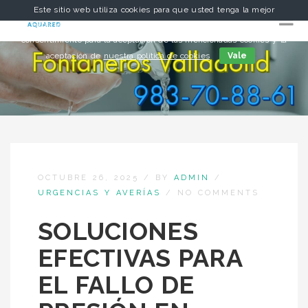
Este sitio web utiliza cookies para que usted tenga la mejor
experiencia de usuario. Si continúa navegando está dando su
consentimiento para la aceptación de las mencionadas cookies y la
aceptación de
nuestra política de cookies
Vale
OCTUBRE 26, 2025
/
BY
ADMIN
/
URGENCIAS Y AVERÍAS
/
NO COMMENTS
SOLUCIONES
EFECTIVAS PARA
EL FALLO DE