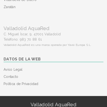
Zaratán
Valladolid AquaRed
C. Miguel Íscar, 9, 47001 Valladolid
Teléfono: 983 70 88 61
Valladolid AquaRed es una marca operada por Yavoi Europa S.L.
DATOS DE LA WEB
Aviso Legal
Contacto
Política de Privacidad
Valladolid AquaRed