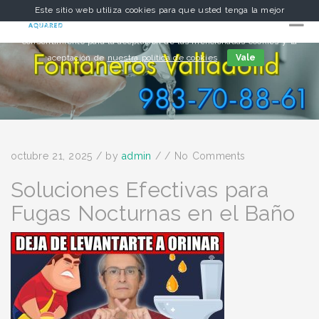
Este sitio web utiliza cookies para que usted tenga la mejor
experiencia de usuario. Si continúa navegando está dando su
consentimiento para la aceptación de las mencionadas cookies y la
aceptación de
nuestra política de cookies
Vale
octubre 21, 2025
/
by
admin
/
/
No Comments
Soluciones Efectivas para
Fugas Nocturnas en el Baño