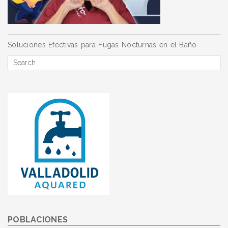
Navegación
Soluciones Efectivas para Fugas Nocturnas en el Baño
de
Search
entradas
for
POBLACIONES