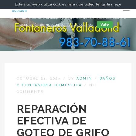
Este sitio web utiliza cookies para que usted tenga la mejor
experiencia de usuario. Si continúa navegando está dando su
consentimiento para la aceptación de las mencionadas cookies y la
aceptación de
nuestra política de cookies
Vale
OCTUBRE 21, 2025
/
BY
ADMIN
/
BAÑOS
Y FONTANERÍA DOMÉSTICA
/
NO
COMMENTS
REPARACIÓN
EFECTIVA DE
GOTEO DE GRIFO