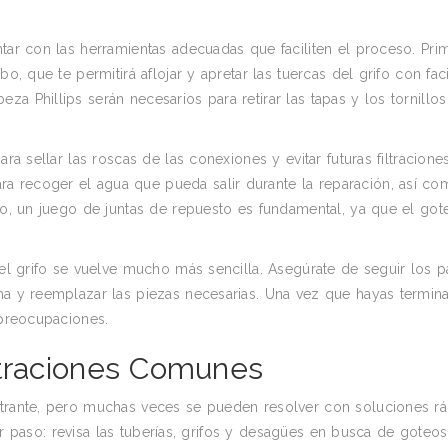
ntar con las herramientas adecuadas que faciliten el proceso. Pri
o, que te permitirá aflojar y apretar las tuercas del grifo con faci
a Phillips serán necesarios para retirar las tapas y los tornillo
ra sellar las roscas de las conexiones y evitar futuras filtraciones
a recoger el agua que pueda salir durante la reparación, así co
imo, un juego de juntas de repuesto es fundamental, ya que el got
r el grifo se vuelve mucho más sencilla. Asegúrate de seguir los 
ema y reemplazar las piezas necesarias. Una vez que hayas termin
 preocupaciones.
ltraciones Comunes
strante, pero muchas veces se pueden resolver con soluciones rá
imer paso: revisa las tuberías, grifos y desagües en busca de goteo