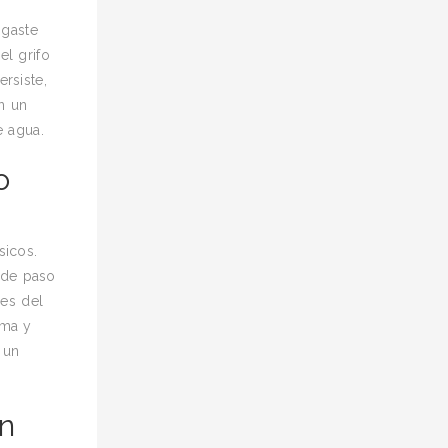
sgaste
el grifo
rsiste,
n un
e agua.
o
sicos.
e de paso
les del
ema y
 un
un