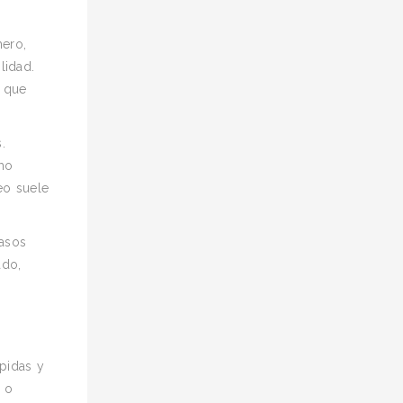
mero,
lidad.
s que
.
mo
eo suele
pasos
ado,
pidas y
s o