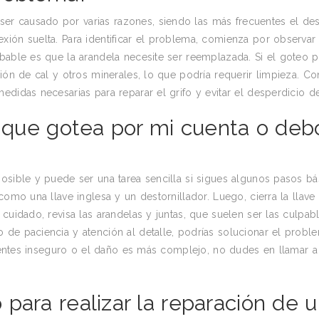
r causado por varias razones, siendo las más frecuentes el de
ión suelta. Para identificar el problema, comienza por observar 
bable es que la arandela necesite ser reemplazada. Si el goteo pe
ión de cal y otros minerales, lo que podría requerir limpieza. Co
edidas necesarias para reparar el grifo y evitar el desperdicio d
o que gotea por mi cuenta o deb
osible y puede ser una tarea sencilla si sigues algunos pasos bá
como una llave inglesa y un destornillador. Luego, cierra la llav
cuidado, revisa las arandelas y juntas, que suelen ser las culpab
 de paciencia y atención al detalle, podrías solucionar el probl
 sientes inseguro o el daño es más complejo, no dudes en llamar a
para realizar la reparación de 