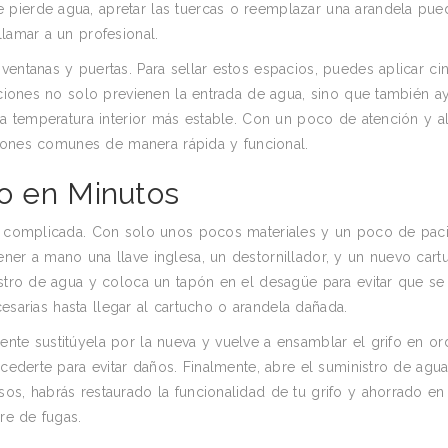
 pierde agua, apretar las tuercas o reemplazar una arandela pue
lamar a un profesional.
entanas y puertas. Para sellar estos espacios, puedes aplicar cin
luciones no solo previenen la entrada de agua, sino que también a
 la temperatura interior más estable. Con un poco de atención y 
aciones comunes de manera rápida y funcional.
fo en Minutos
ea complicada. Con solo unos pocos materiales y un poco de paci
ner a mano una llave inglesa, un destornillador, y un nuevo car
istro de agua y coloca un tapón en el desagüe para evitar que se
ecesarias hasta llegar al cartucho o arandela dañada.
nte sustitúyela por la nueva y vuelve a ensamblar el grifo en o
xcederte para evitar daños. Finalmente, abre el suministro de agu
os, habrás restaurado la funcionalidad de tu grifo y ahorrado en
bre de fugas.