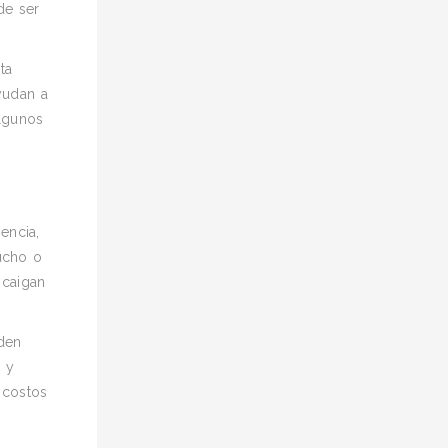
de ser
ta
yudan a
algunos
encia,
tucho o
 caigan
rden
a y
 costos