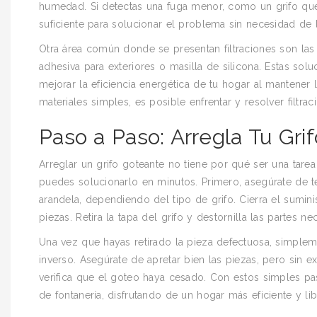
humedad. Si detectas una fuga menor, como un grifo que
suficiente para solucionar el problema sin necesidad de l
Otra área común donde se presentan filtraciones son las v
adhesiva para exteriores o masilla de silicona. Estas so
mejorar la eficiencia energética de tu hogar al mantener
materiales simples, es posible enfrentar y resolver filtr
Paso a Paso: Arregla Tu Gri
Arreglar un grifo goteante no tiene por qué ser una tar
puedes solucionarlo en minutos. Primero, asegúrate de te
arandela, dependiendo del tipo de grifo. Cierra el sumin
piezas. Retira la tapa del grifo y destornilla las partes n
Una vez que hayas retirado la pieza defectuosa, simpleme
inverso. Asegúrate de apretar bien las piezas, pero sin e
verifica que el goteo haya cesado. Con estos simples pas
de fontanería, disfrutando de un hogar más eficiente y li