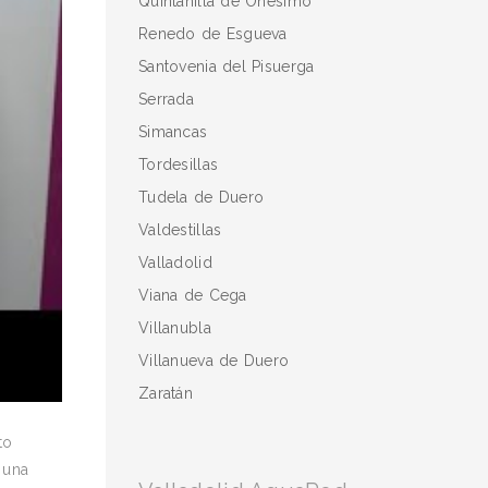
Quintanilla de Onésimo
Renedo de Esgueva
Santovenia del Pisuerga
Serrada
Simancas
Tordesillas
Tudela de Duero
Valdestillas
Valladolid
Viana de Cega
Villanubla
Villanueva de Duero
Zaratán
to
 una