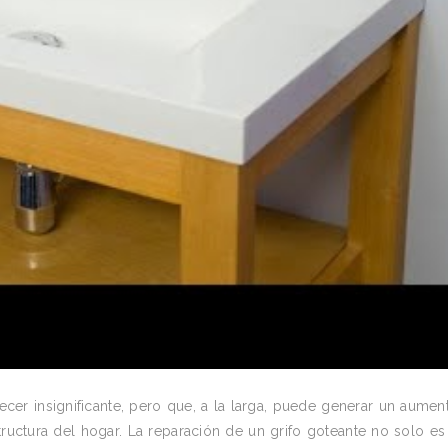
er insignificante, pero que, a la larga, puede generar un aumen
tructura del hogar. La reparación de un grifo goteante no solo es