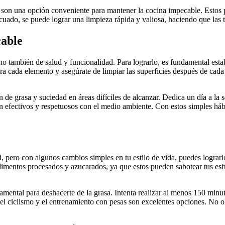
 son una opción conveniente para mantener la cocina impecable. Estos p
ecuado, se puede lograr una limpieza rápida y valiosa, haciendo que las
cable
o también de salud y funcionalidad. Para lograrlo, es fundamental estab
ara cada elemento y asegúrate de limpiar las superficies después de cad
de grasa y suciedad en áreas difíciles de alcanzar. Dedica un día a la se
 efectivos y respetuosos con el medio ambiente. Con estos simples hábito
, pero con algunos cambios simples en tu estilo de vida, puedes lograr
 alimentos procesados y azucarados, ya que estos pueden sabotear tus es
amental para deshacerte de la grasa. Intenta realizar al menos 150 min
l ciclismo y el entrenamiento con pesas son excelentes opciones. No olv