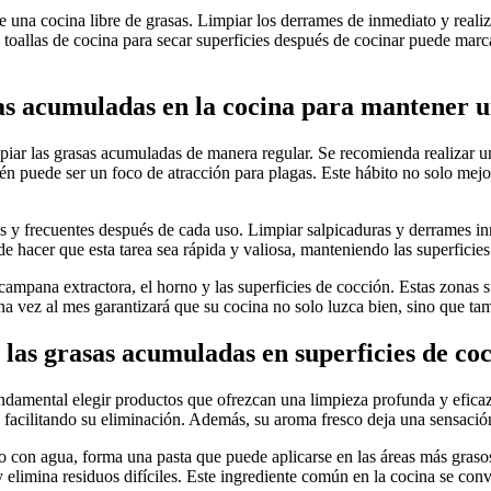
 una cocina libre de grasas. Limpiar los derrames de inmediato y realiz
 o toallas de cocina para secar superficies después de cocinar puede ma
as acumuladas en la cocina para mantener 
piar las grasas acumuladas de manera regular. Se recomienda realizar u
én puede ser un foco de atracción para plagas. Este hábito no solo mej
s y frecuentes después de cada uso. Limpiar salpicaduras y derrames i
hacer que esta tarea sea rápida y valiosa, manteniendo las superficies 
 campana extractora, el horno y las superficies de cocción. Estas zonas
a vez al mes garantizará que su cocina no solo luzca bien, sino que tam
 las grasas acumuladas en superficies de co
fundamental elegir productos que ofrezcan una limpieza profunda y efic
 facilitando su eliminación. Además, su aroma fresco deja una sensació
do con agua, forma una pasta que puede aplicarse en las áreas más graso
 elimina residuos difíciles. Este ingrediente común en la cocina se conv