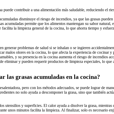
na puede contribuir a una alimentación más saludable, reduciendo el ri
acumuladas disminuye el riesgo de incendios, ya que las grasas pueden s
sas acumuladas permite que los alimentos mantengan su sabor natural, e
 facilita la limpieza general de la cocina, lo que ahorra tiempo y esfue
n generar problemas de salud si se inhalan o se ingieren accidentalmen
 malos olores en la cocina, lo que afecta la experiencia de cocinar y p
mables, y su presencia en la cocina aumenta el riesgo de incendios acci
de eliminar y pueden requerir productos de limpieza especiales, lo que 
ar las grasas acumuladas en la cocina?
esalentadora, pero con los métodos adecuados, se puede lograr de manera
gredientes no solo ayuda a descomponer la grasa, sino que también actúa
los utensilios y superficies. El calor ayuda a disolver la grasa, mientras
ante unos minutos facilita la limpieza. Al finalizar, solo es necesario e