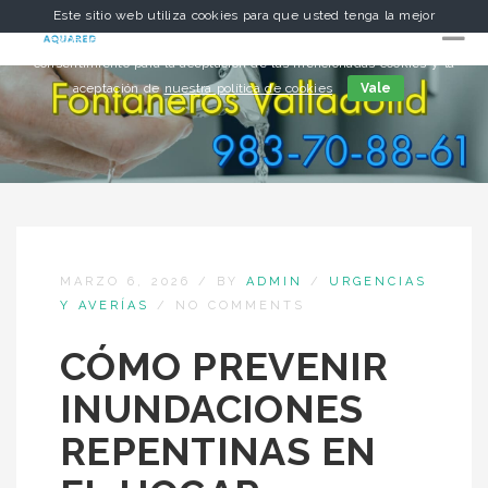
Este sitio web utiliza cookies para que usted tenga la mejor
experiencia de usuario. Si continúa navegando está dando su
consentimiento para la aceptación de las mencionadas cookies y la
aceptación de
nuestra política de cookies
Vale
MARZO 6, 2026
/
BY
ADMIN
/
URGENCIAS
Y AVERÍAS
/
NO COMMENTS
CÓMO PREVENIR
INUNDACIONES
REPENTINAS EN