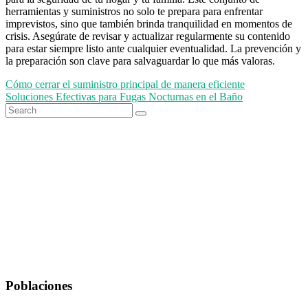
herramientas y suministros no solo te prepara para enfrentar
imprevistos, sino que también brinda tranquilidad en momentos de
crisis. Asegúrate de revisar y actualizar regularmente su contenido
para estar siempre listo ante cualquier eventualidad. La prevención y
la preparación son clave para salvaguardar lo que más valoras.
Navegación
Cómo cerrar el suministro principal de manera eficiente
Soluciones Efectivas para Fugas Nocturnas en el Baño
de
Search
Search
entradas
for
Poblaciones