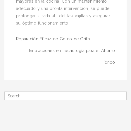
mayores en la cocina. Con un mantenimiento
adecuado y una pronta intervención, se puede
prolongar la vida útil del lavavajillas y asegurar
su óptimo funcionamiento.
Navegación
Reparación Eficaz de Goteo de Grifo
de
Innovaciones en Tecnología para el Ahorro
entradas
Hídrico
Search
for