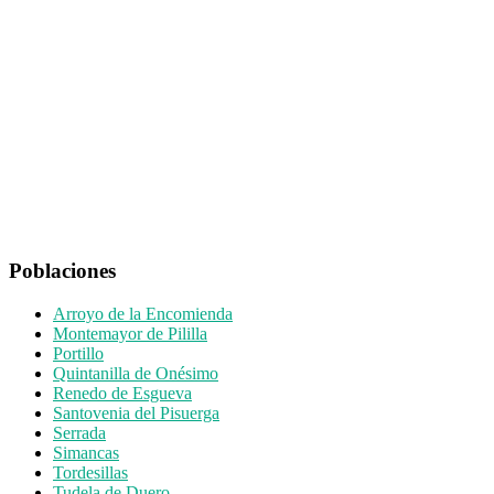
Search
entradas
for
Poblaciones
Arroyo de la Encomienda
Montemayor de Pililla
Portillo
Quintanilla de Onésimo
Renedo de Esgueva
Santovenia del Pisuerga
Serrada
Simancas
Tordesillas
Tudela de Duero