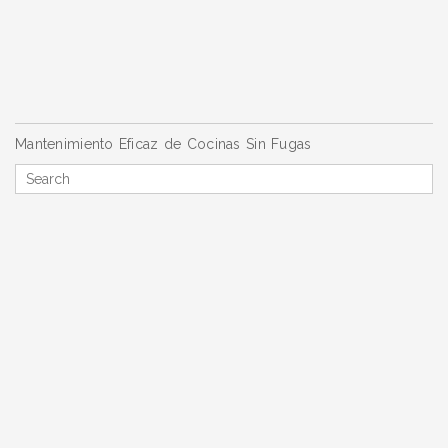
Navegación
Mantenimiento Eficaz de Cocinas Sin Fugas
de
Search
entradas
for