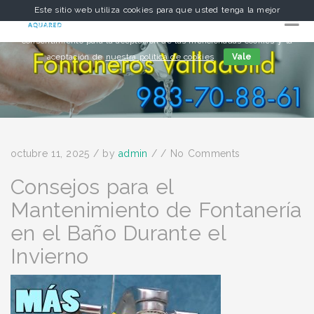
Este sitio web utiliza cookies para que usted tenga la mejor
experiencia de usuario. Si continúa navegando está dando su
consentimiento para la aceptación de las mencionadas cookies y la
aceptación de
nuestra política de cookies
Vale
octubre 11, 2025
/
by
admin
/
/
No Comments
Consejos para el
Mantenimiento de Fontanería
en el Baño Durante el
Invierno