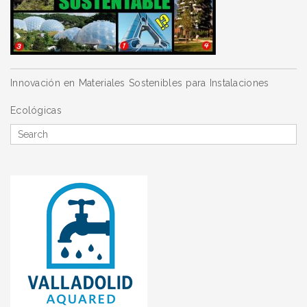
Navegación
Innovación en Materiales Sostenibles para Instalaciones
de
Ecológicas
entradas
Search
for