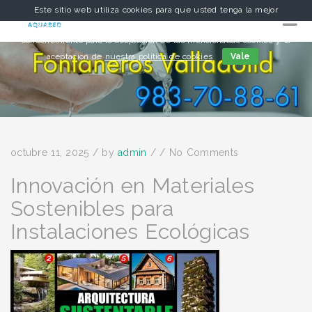
Este sitio web utiliza cookies para que usted tenga la mejor
experiencia de usuario. Si continúa navegando está dando su
consentimiento para la aceptación de las mencionadas cookies y la
aceptación de
nuestra política de cookies
Vale
octubre 11, 2025
/
by
admin
/
/
No Comments
Innovación en Materiales
Sostenibles para
Instalaciones Ecológicas