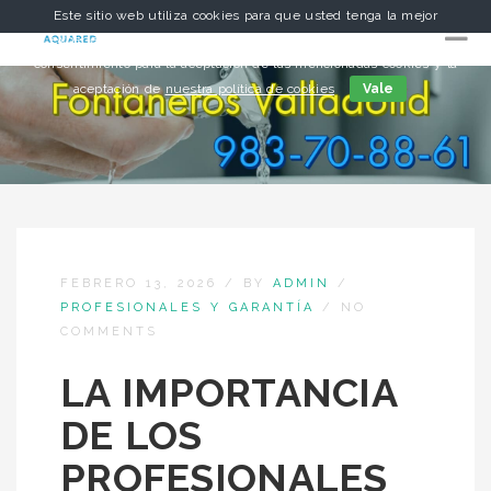
Este sitio web utiliza cookies para que usted tenga la mejor
experiencia de usuario. Si continúa navegando está dando su
consentimiento para la aceptación de las mencionadas cookies y la
aceptación de
nuestra política de cookies
Vale
FEBRERO 13, 2026
/
BY
ADMIN
/
PROFESIONALES Y GARANTÍA
/
NO
COMMENTS
LA IMPORTANCIA
DE LOS
PROFESIONALES