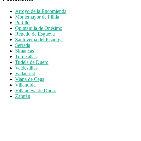
Arroyo de la Encomienda
Montemayor de Pililla
Portillo
Quintanilla de Onésimo
Renedo de Esgueva
Santovenia del Pisuerga
Serrada
Simancas
Tordesillas
Tudela de Duero
Valdestillas
Valladolid
Viana de Cega
Villanubla
Villanueva de Duero
Zaratán