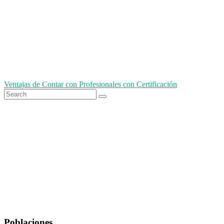
Navegación
Ventajas de Contar con Profesionales con Certificación
Search
de
Search
for
entradas
Poblaciones