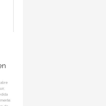
en
 abre
ir,
edida
amente.