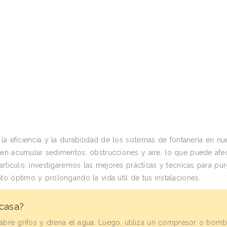
a eficiencia y la durabilidad de los sistemas de fontanería en nu
en acumular sedimentos, obstrucciones y aire, lo que puede afec
rtículo, investigaremos las mejores prácticas y técnicas para pur
o óptimo y prolongando la vida útil de tus instalaciones.
casa?
s, abre grifos y drena el agua. Luego, utiliza un compresor o bom