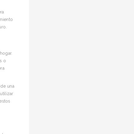
ra
imiento
uro.
hogar.
s o
era
 de una
tilizar
estos