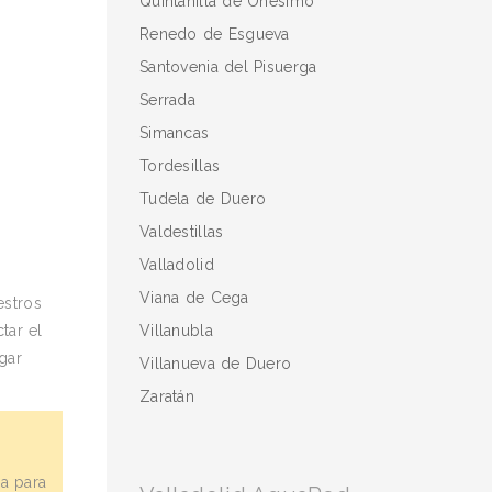
Quintanilla de Onésimo
Renedo de Esgueva
Santovenia del Pisuerga
Serrada
Simancas
Tordesillas
Tudela de Duero
Valdestillas
Valladolid
Viana de Cega
estros
Villanubla
tar el
gar
Villanueva de Duero
Zaratán
ba para