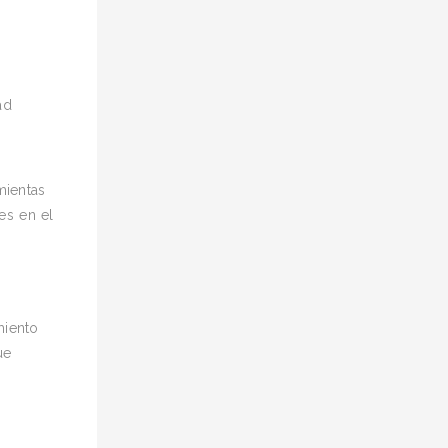
ad
mientas
es en el
miento
ue