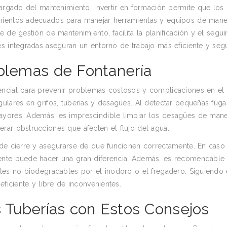
cargado del mantenimiento. Invertir en formación permite que los
imientos adecuados para manejar herramientas y equipos de mane
 de gestión de mantenimiento, facilita la planificación y el segu
es integradas aseguran un entorno de trabajo más eficiente y seg
oblemas de Fontanería
encial para prevenir problemas costosos y complicaciones en el 
ulares en grifos, tuberías y desagües. Al detectar pequeñas fuga
ayores. Además, es imprescindible limpiar los desagües de man
rar obstrucciones que afecten el flujo del agua.
 de cierre y asegurarse de que funcionen correctamente. En caso
nte puede hacer una gran diferencia. Además, es recomendable u
ales no biodegradables por el inodoro o el fregadero. Siguiendo 
eficiente y libre de inconvenientes.
s Tuberías con Estos Consejos