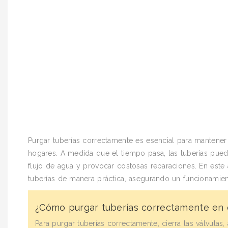
Purgar tuberías correctamente es esencial para mantener l
hogares. A medida que el tiempo pasa, las tuberías pued
flujo de agua y provocar costosas reparaciones. En este a
tuberías de manera práctica, asegurando un funcionamient
¿Cómo purgar tuberías correctamente en 
Para purgar tuberías correctamente, cierra las válvula