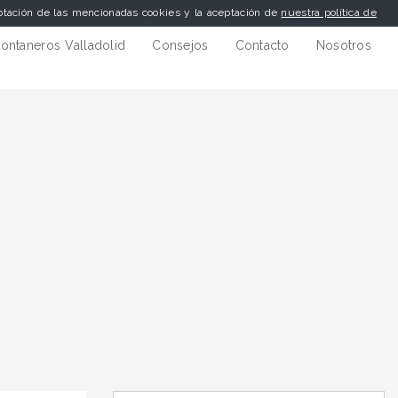
eptación de las mencionadas cookies y la aceptación de
nuestra política de
ontaneros Valladolid
Consejos
Contacto
Nosotros