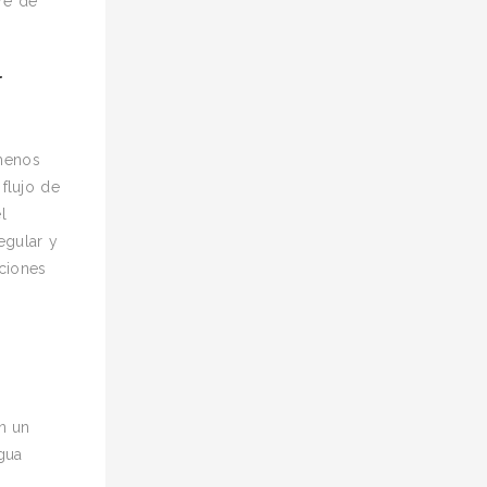
bre de
r
 menos
flujo de
l
egular y
aciones
n un
gua