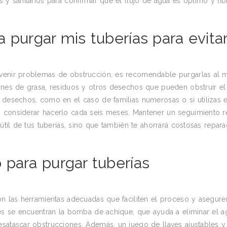
 y sanitarios para confirmar que el flujo de agua es óptimo y li
 purgar mis tuberías para evita
evenir problemas de obstrucción, es recomendable purgarlas al
ones de grasa, residuos y otros desechos que pueden obstruir el 
 desechos, como en el caso de familias numerosas o si utilizas e
s considerar hacerlo cada seis meses. Mantener un seguimiento r
 útil de tus tuberías, sino que también te ahorrará costosas repar
 para purgar tuberías
on las herramientas adecuadas que faciliten el proceso y asegure
tes se encuentran la bomba de achique, que ayuda a eliminar el a
esatascar obstrucciones. Además, un juego de llaves ajustables y