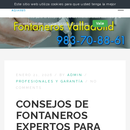
Este sitio web utiliza cookies para que usted tenga la mejor
experiencia de usuario. Si continúa navegando está dando su
consentimiento para la aceptación de las mencionadas cookies y la
aceptación de
nuestra política de cookies
Vale
ENERO 21, 2026
/
BY
ADMIN
/
PROFESIONALES Y GARANTÍA
/
NO
COMMENTS
CONSEJOS DE
FONTANEROS
EXPERTOS PARA