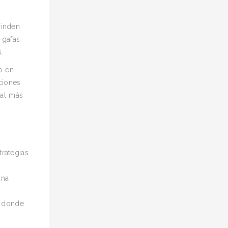
rinden
 gafas
.
o en
ciones
ral más
rategias
una
, donde