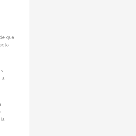
a
 de que
 solo
as
s a
n
a
 la