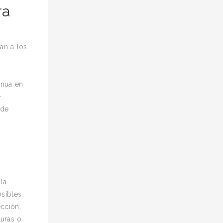
ra
an a los
inua en
e
 de
n
la
sibles
cción,
uras o