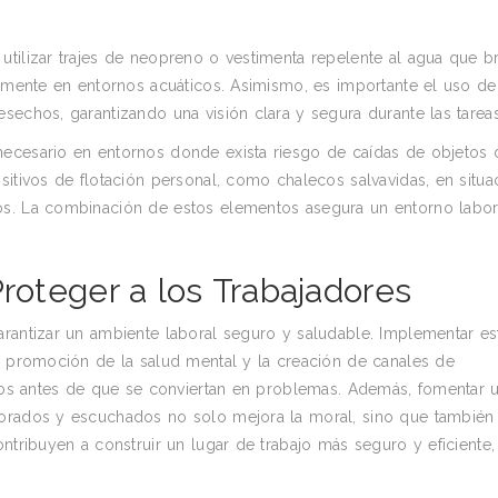
utilizar trajes de neopreno o vestimenta repelente al agua que b
almente en entornos acuáticos. Asimismo, es importante el uso de
sechos, garantizando una visión clara y segura durante las tareas
necesario en entornos donde exista riesgo de caídas de objetos 
sitivos de flotación personal, como chalecos salvavidas, en situa
os. La combinación de estos elementos asegura un entorno labo
Proteger a los Trabajadores
rantizar un ambiente laboral seguro y saludable. Implementar est
la promoción de la salud mental y la creación de canales de
esgos antes de que se conviertan en problemas. Además, fomentar 
lorados y escuchados no solo mejora la moral, sino que también
ontribuyen a construir un lugar de trabajo más seguro y eficiente
.