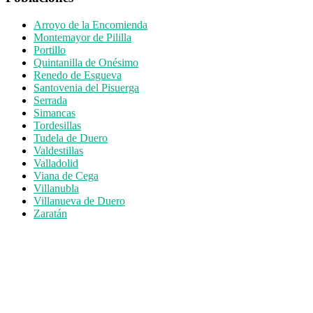
Arroyo de la Encomienda
Montemayor de Pililla
Portillo
Quintanilla de Onésimo
Renedo de Esgueva
Santovenia del Pisuerga
Serrada
Simancas
Tordesillas
Tudela de Duero
Valdestillas
Valladolid
Viana de Cega
Villanubla
Villanueva de Duero
Zaratán