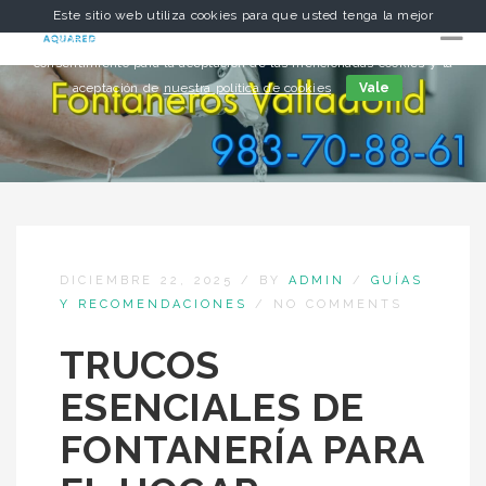
Este sitio web utiliza cookies para que usted tenga la mejor
experiencia de usuario. Si continúa navegando está dando su
consentimiento para la aceptación de las mencionadas cookies y la
aceptación de
nuestra política de cookies
Vale
DICIEMBRE 22, 2025
/
BY
ADMIN
/
GUÍAS
Y RECOMENDACIONES
/
NO COMMENTS
TRUCOS
ESENCIALES DE
FONTANERÍA PARA