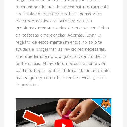
reparaciones futuras. Inspeccionar regularmente
las instalaciones eléctricas, las tuberías y los
electrodomésticos te permitirá detectar
problemas menores antes de que se conviertan
en costosas emergencias. Además, llevar un
registro de estos mantenimientos no solo te
ayudará a programar las revisiones necesarias,
sino que también prolongará la vida útil de tus
pertenencias. Al invertir un poco de tiempo en
cuidar tu hogar, podrás disfrutar de un ambiente
más seguro y cómodo, mientras evitas gastos
imprevistos.