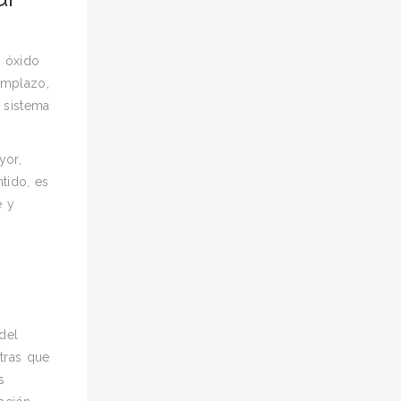
l óxido
emplazo,
l sistema
yor,
tido, es
e y
del
ntras que
s