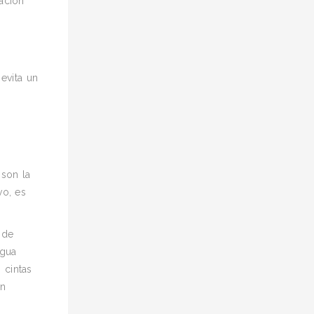
ación
e
evita un
 son la
vo, es
 de
agua
 cintas
ón