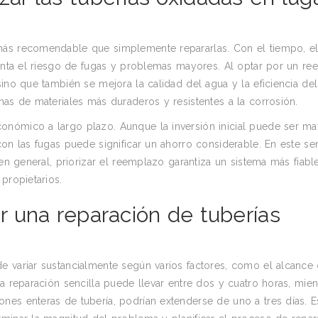
más recomendable que simplemente repararlas. Con el tiempo, e
menta el riesgo de fugas y problemas mayores. Al optar por un re
sino que también se mejora la calidad del agua y la eficiencia de
has de materiales más duraderos y resistentes a la corrosión.
onómico a largo plazo. Aunque la inversión inicial puede ser ma
on las fugas puede significar un ahorro considerable. En este sen
 en general, priorizar el reemplazo garantiza un sistema más fiabl
propietarios.
 una reparación de tuberías
e variar sustancialmente según varios factores, como el alcance 
na reparación sencilla puede llevar entre dos y cuatro horas, mie
nes enteras de tubería, podrían extenderse de uno a tres días. E