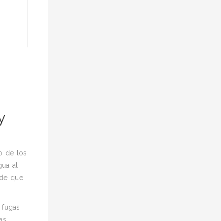
y
o de los
gua al
 de que
 fugas
as