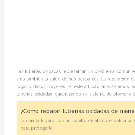
Las tuberías oxidadas representan un problema común en 
sino también la salud de sus ocupantes. La reparación de 
fugas y daños mayores. En este artículo, analizaremos la
tuberías oxidadas, garantizando un sistema de plomería e
¿Cómo reparar tuberías oxidadas de mane
Limpia la tubería con un cepillo de alambre, aplica un 
para protegerla.