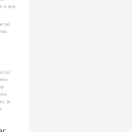
os o que
e las
 más
de los
rera
la
ción
as, la
e
ar