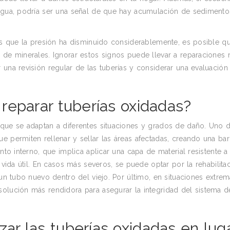
 agua, podría ser una señal de que hay acumulación de sediment
tas que la presión ha disminuido considerablemente, es posible qu
n de minerales. Ignorar estos signos puede llevar a reparaciones
 una revisión regular de las tuberías y considerar una evaluación
reparar tuberías oxidadas?
 que se adaptan a diferentes situaciones y grados de daño. Uno 
e permiten rellenar y sellar las áreas afectadas, creando una bar
nto interno, que implica aplicar una capa de material resistente a 
 vida útil. En casos más severos, se puede optar por la rehabilita
 un tubo nuevo dentro del viejo. Por último, en situaciones extrem
solución más rendidora para asegurar la integridad del sistema d
r las tuberías oxidadas en lug