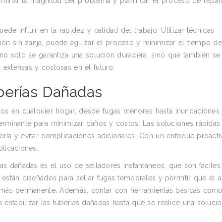
rminar la magnitud del problema y planificar el proceso de repar
e influir en la rapidez y calidad del trabajo. Utilizar técnicas
n sin zanja, puede agilizar el proceso y minimizar el tiempo d
 no solo se garantiza una solución duradera, sino que también se 
 extensas y costosas en el futuro.
berías Dañadas
os en cualquier hogar, desde fugas menores hasta inundaciones
terminante para minimizar daños y costos. Las soluciones rápidas
ería y evitar complicaciones adicionales. Con un enfoque proacti
plicaciones.
ías dañadas es el uso de selladores instantáneos, que son fáciles
 están diseñados para sellar fugas temporales y permitir que el 
ón más permanente. Además, contar con herramientas básicas como
stabilizar las tuberías dañadas hasta que se realice una soluci