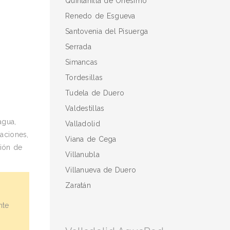
Quintanilla de Onésimo
Renedo de Esgueva
Santovenia del Pisuerga
Serrada
Simancas
Tordesillas
Tudela de Duero
Valdestillas
agua,
Valladolid
raciones,
Viana de Cega
ción de
Villanubla
Villanueva de Duero
Zaratán
nte