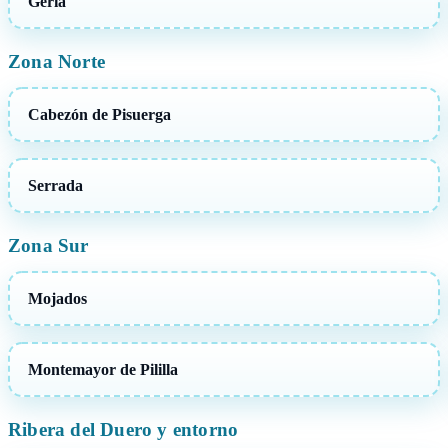
Geria
Zona Norte
Cabezón de Pisuerga
Serrada
Zona Sur
Mojados
Montemayor de Pililla
Ribera del Duero y entorno