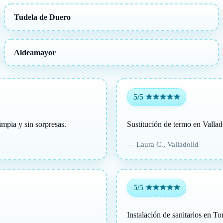
Tudela de Duero
Aldeamayor
5/5 ★★★★★
mpia y sin sorpresas.
Sustitución de termo en Vallad
— Laura C., Valladolid
5/5 ★★★★★
Instalación de sanitarios en To