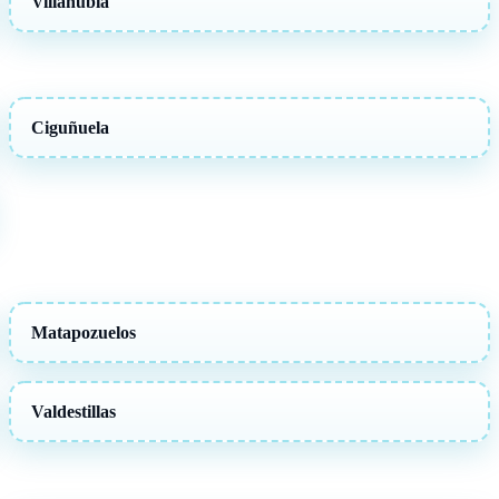
Villanubla
Ciguñuela
Matapozuelos
Valdestillas