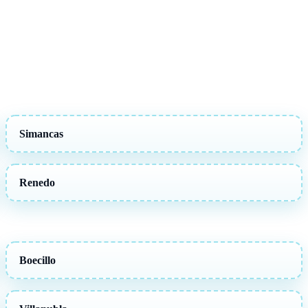
Simancas
Renedo
Boecillo