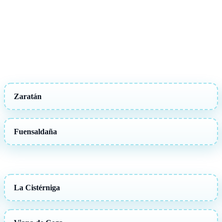
Zaratán
Fuensaldaña
La Cistérniga