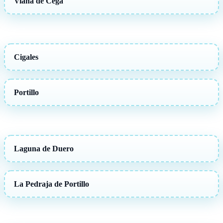
Viana de Cega
Cigales
Portillo
Laguna de Duero
La Pedraja de Portillo