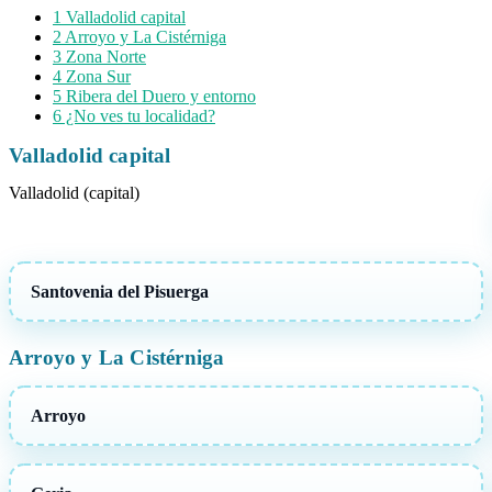
1
Valladolid capital
2
Arroyo y La Cistérniga
3
Zona Norte
4
Zona Sur
5
Ribera del Duero y entorno
6
¿No ves tu localidad?
Valladolid capital
Valladolid (capital)
Santovenia del Pisuerga
Arroyo y La Cistérniga
Arroyo