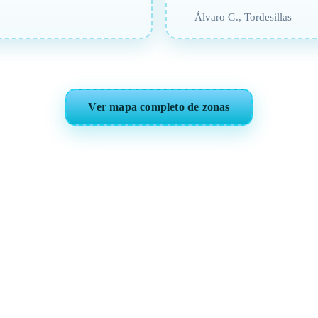
— Álvaro G., Tordesillas
Ver mapa completo de zonas