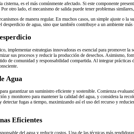
la cisterna, es el más comúnmente afectado. Si este componente presenta
 Por otro lado, el mecanismo de salida puede tener problemas similares,
canismos de manera regular. En muchos casos, un simple ajuste o la su
el desperdicio de agua, sino que también contribuye a un ambiente más e
esperdicio
ico, implementar estrategias innovadoras es esencial para promover la 
optimizar sus procesos y reducir la producción de desechos. Asimismo, fom
tido de comunidad y responsabilidad compartida. Al integrar prácticas 
onsciente.
de Agua
para garantizar un suministro eficiente y sostenible. Comienza evaluan
ación y monitoreo para mantener la calidad del agua, y considera la rec
y detectar fugas a tiempo, maximizando así el uso del recurso y reducie
nas Eficientes
esponsable del agua y reducir costos. Una de las técnicas más rendidoras