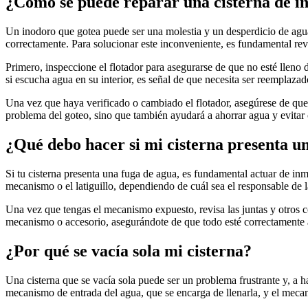
¿Cómo se puede reparar una cisterna de i
Un inodoro que gotea puede ser una molestia y un desperdicio de agua
correctamente. Para solucionar este inconveniente, es fundamental revi
Primero, inspeccione el flotador para asegurarse de que no esté lleno
si escucha agua en su interior, es señal de que necesita ser reemplazad
Una vez que haya verificado o cambiado el flotador, asegúrese de que 
problema del goteo, sino que también ayudará a ahorrar agua y evitar 
¿Qué debo hacer si mi cisterna presenta u
Si tu cisterna presenta una fuga de agua, es fundamental actuar de in
mecanismo o el latiguillo, dependiendo de cuál sea el responsable de la
Una vez que tengas el mecanismo expuesto, revisa las juntas y otros c
mecanismo o accesorio, asegurándote de que todo esté correctamente aj
¿Por qué se vacía sola mi cisterna?
Una cisterna que se vacía sola puede ser un problema frustrante y, a 
mecanismo de entrada del agua, que se encarga de llenarla, y el mecan