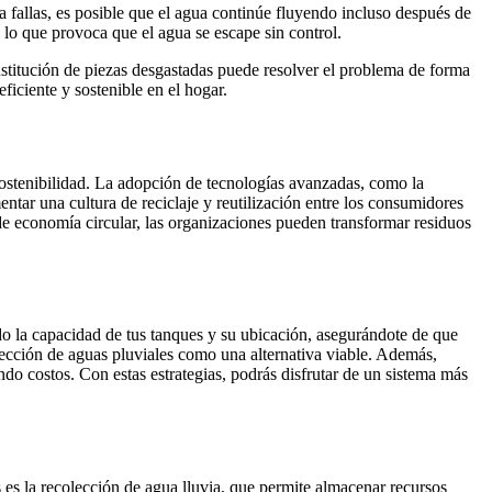
 fallas, es posible que el agua continúe fluyendo incluso después de
 lo que provoca que el agua se escape sin control.
stitución de piezas desgastadas puede resolver el problema de forma
ficiente y sostenible en el hogar.
sostenibilidad. La adopción de tecnologías avanzadas, como la
entar una cultura de reciclaje y reutilización entre los consumidores
de economía circular, las organizaciones pueden transformar residuos
do la capacidad de tus tanques y su ubicación, asegurándote de que
olección de aguas pluviales como una alternativa viable. Además,
ndo costos. Con estas estrategias, podrás disfrutar de un sistema más
 es la recolección de agua lluvia, que permite almacenar recursos