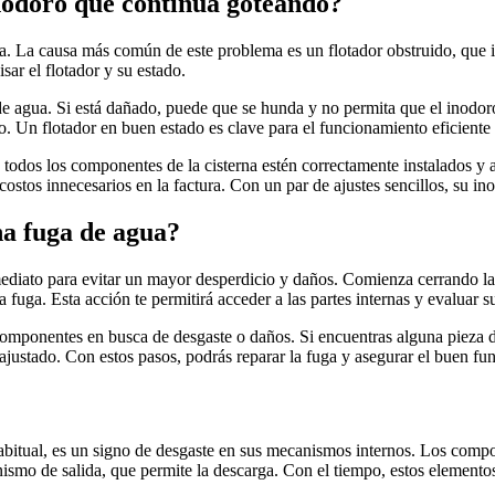
nodoro que continúa goteando?
. La causa más común de este problema es un flotador obstruido, que imp
sar el flotador y su estado.
 de agua. Si está dañado, puede que se hunda y no permita que el inodor
o. Un flotador en buen estado es clave para el funcionamiento eficiente 
todos los componentes de la cisterna estén correctamente instalados y a
costos innecesarios en la factura. Con un par de ajustes sencillos, su i
na fuga de agua?
mediato para evitar un mayor desperdicio y daños. Comienza cerrando la
 fuga. Esta acción te permitirá acceder a las partes internas y evaluar s
omponentes en busca de desgaste o daños. Si encuentras alguna pieza det
ustado. Con estos pasos, podrás reparar la fuga y asegurar el buen fun
habitual, es un signo de desgaste en sus mecanismos internos. Los comp
ismo de salida, que permite la descarga. Con el tiempo, estos elemento