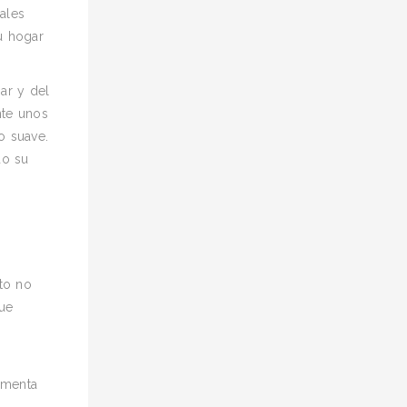
ales
u hogar
ar y del
nte unos
o suave.
do su
to no
que
omenta