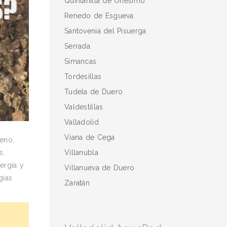
Quintanilla de Onésimo
Renedo de Esgueva
Santovenia del Pisuerga
Serrada
Simancas
Tordesillas
Tudela de Duero
Valdestillas
Valladolid
Viana de Cega
eno,
Villanubla
s.
ergía y
Villanueva de Duero
gias
Zaratán