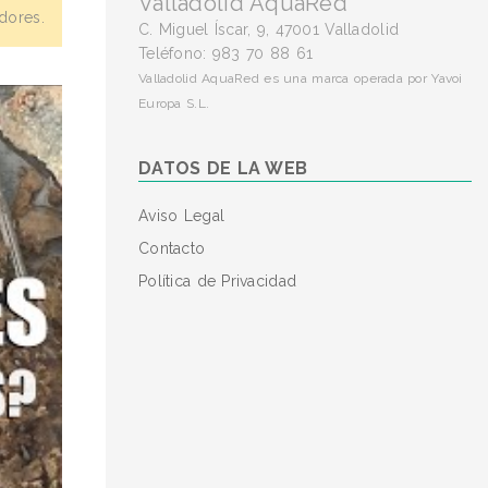
Valladolid AquaRed
adores.
C. Miguel Íscar, 9, 47001 Valladolid
Teléfono: 983 70 88 61
Valladolid AquaRed es una marca operada por Yavoi
Europa S.L.
DATOS DE LA WEB
Aviso Legal
Contacto
Política de Privacidad