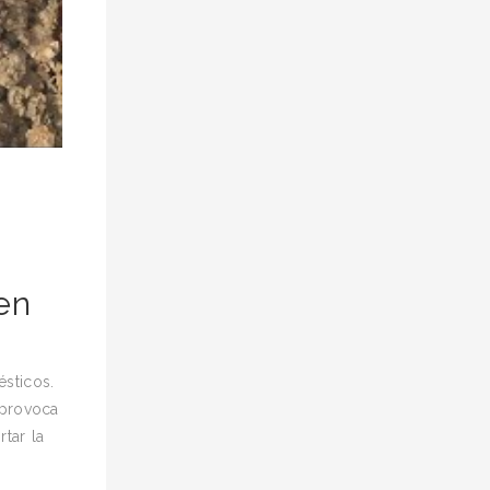
en
sticos.
 provoca
tar la