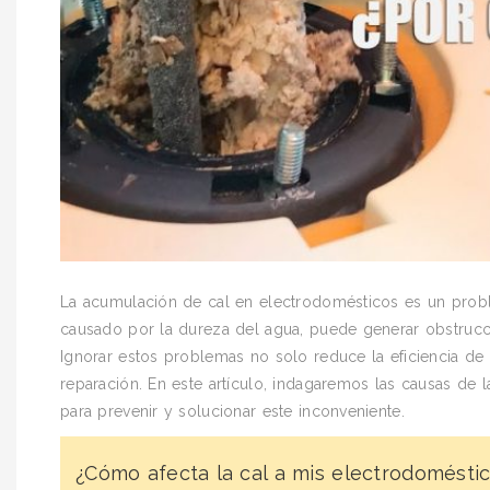
La acumulación de cal en electrodomésticos es un prob
causado por la dureza del agua, puede generar obstrucc
Ignorar estos problemas no solo reduce la eficiencia de
reparación. En este artículo, indagaremos las causas de l
para prevenir y solucionar este inconveniente.
¿Cómo afecta la cal a mis electrodomésti