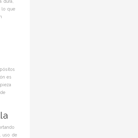
a dura,
 lo que
n
pósitos
ión es
mpieza
ede
la
ortando
l uso de