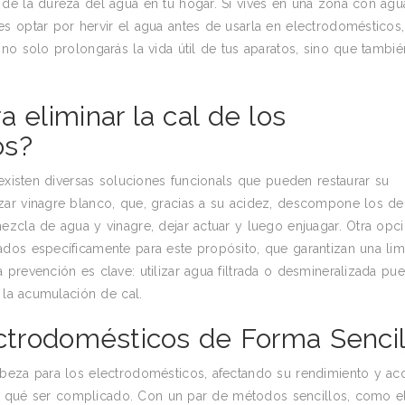
de la dureza del agua en tu hogar. Si vives en una zona con agu
s optar por hervir el agua antes de usarla en electrodomésticos,
no solo prolongarás la vida útil de tus aparatos, sino que tambié
 eliminar la cal de los
os?
 existen diversas soluciones funcionals que pueden restaurar su
zar vinagre blanco, que, gracias a su acidez, descompone los de
ezcla de agua y vinagre, dejar actuar y luego enjuagar. Otra opc
dos específicamente para este propósito, que garantizan una li
prevención es clave: utilizar agua filtrada o desmineralizada pu
 la acumulación de cal.
ectrodomésticos de Forma Sencil
abeza para los electrodomésticos, afectando su rendimiento y ac
 por qué ser complicado. Con un par de métodos sencillos, como e