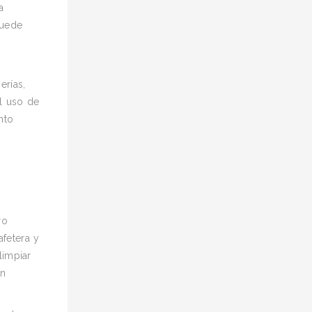
a
puede
erías,
el uso de
nto
ro
afetera y
limpiar
on