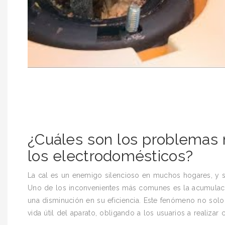
¿Cuáles son los problemas
los electrodomésticos?
La cal es un enemigo silencioso en muchos hogares, y s
Uno de los inconvenientes más comunes es la acumulació
una disminución en su eficiencia. Este fenómeno no sol
vida útil del aparato, obligando a los usuarios a realiza