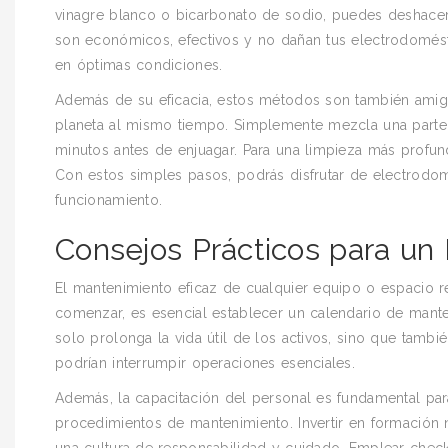
vinagre blanco o bicarbonato de sodio, puedes deshacert
son económicos, efectivos y no dañan tus electrodomésti
en óptimas condiciones.
Además de su eficacia, estos métodos son también amiga
planeta al mismo tiempo. Simplemente mezcla una parte 
minutos antes de enjuagar. Para una limpieza más profun
Con estos simples pasos, podrás disfrutar de electrodom
funcionamiento.
Consejos Prácticos para un
El mantenimiento eficaz de cualquier equipo o espacio re
comenzar, es esencial establecer un calendario de manten
solo prolonga la vida útil de los activos, sino que tamb
podrían interrumpir operaciones esenciales.
Además, la capacitación del personal es fundamental pa
procedimientos de mantenimiento. Invertir en formación
una cultura de responsabilidad y cuidado. Emplear checkli