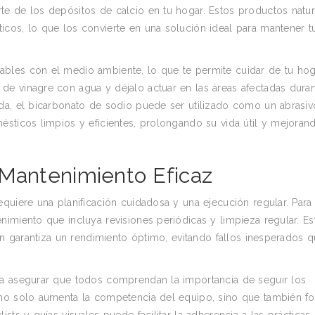
e de los depósitos de calcio en tu hogar. Estos productos natur
cos, lo que los convierte en una solución ideal para mantener t
bles con el medio ambiente, lo que te permite cuidar de tu hog
de vinagre con agua y déjalo actuar en las áreas afectadas dura
da, el bicarbonato de sodio puede ser utilizado como un abrasiv
ésticos limpios y eficientes, prolongando su vida útil y mejoran
 Mantenimiento Eficaz
quiere una planificación cuidadosa y una ejecución regular. Para
imiento que incluya revisiones periódicas y limpieza regular. Es
ién garantiza un rendimiento óptimo, evitando fallos inesperados 
ra asegurar que todos comprendan la importancia de seguir los
 no solo aumenta la competencia del equipo, sino que también f
sts y guías visuales puede facilitar la adherencia a las prácticas