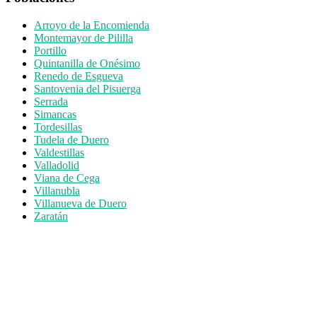
Arroyo de la Encomienda
Montemayor de Pililla
Portillo
Quintanilla de Onésimo
Renedo de Esgueva
Santovenia del Pisuerga
Serrada
Simancas
Tordesillas
Tudela de Duero
Valdestillas
Valladolid
Viana de Cega
Villanubla
Villanueva de Duero
Zaratán