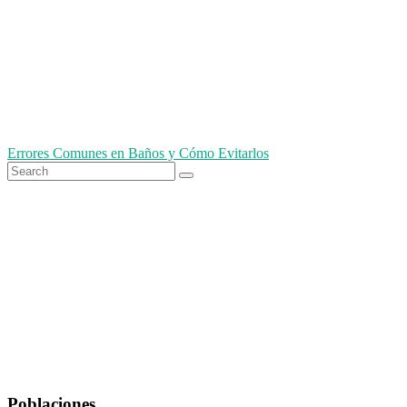
Navegación
Errores Comunes en Baños y Cómo Evitarlos
Search
de
Search
for
entradas
Poblaciones