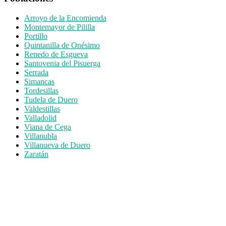
Arroyo de la Encomienda
Montemayor de Pililla
Portillo
Quintanilla de Onésimo
Renedo de Esgueva
Santovenia del Pisuerga
Serrada
Simancas
Tordesillas
Tudela de Duero
Valdestillas
Valladolid
Viana de Cega
Villanubla
Villanueva de Duero
Zaratán