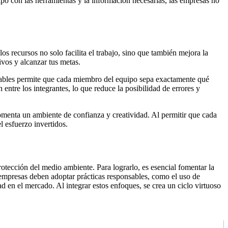
po con las herramientas y la información necesarias, las empresas no
os recursos no solo facilita el trabajo, sino que también mejora la
ivos y alcanzar tus metas.
ejables permite que cada miembro del equipo sepa exactamente qué
entre los integrantes, lo que reduce la posibilidad de errores y
fomenta un ambiente de confianza y creatividad. Al permitir que cada
l esfuerzo invertidos.
rotección del medio ambiente. Para lograrlo, es esencial fomentar la
 empresas deben adoptar prácticas responsables, como el uso de
 en el mercado. Al integrar estos enfoques, se crea un ciclo virtuoso