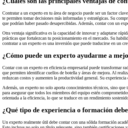
¿Cuáles son las principales ventajas de co
Contratar a un experto en tu área de negocio puede ser un factor clave
te permiten tomar decisiones más informadas y estratégicas. Su compre
que podrían haber pasado desapercibidas. Además, contar con un exper
Otra ventaja significativa es la capacidad de innovar y adaptarse rá
prácticas que fortalezcan tu posicionamiento en el mercado. Su habilid
contratar a un experto es una inversión que puede traducirse en un cr
¿Cómo puede un experto ayudarme a mejor
Contar con un experto en eficiencia empresarial puede transformar ra
que permiten identificar cuellos de botella y áreas de mejora. Al reali
reduzcan costos y aumenten la productividad general. Su experiencia e
Además, un experto no solo aporta conocimientos técnicos, sino que t
para asegurar que todos los miembros del equipo estén comprometidos 
orientada a la eficiencia, lo que se traduce en un rendimiento sosten
¿Qué tipo de experiencia o formación debe
Un experto realmente útil debe contar con una sólida formación académ
Esto incluye no solo un título relevante, sino también certificaciones