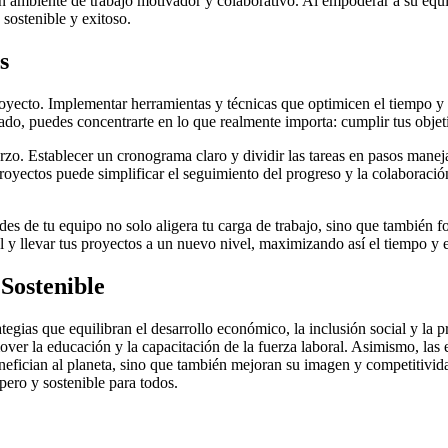
n ambiente de trabajo motivador y colaborativo. Al empoderar a su equi
sostenible y exitoso.
s
royecto. Implementar herramientas y técnicas que optimicen el tiempo y l
ado, puedes concentrarte en lo que realmente importa: cumplir tus objet
rzo. Establecer un cronograma claro y dividir las tareas en pasos man
oyectos puede simplificar el seguimiento del progreso y la colaboración 
ades de tu equipo no solo aligera tu carga de trabajo, sino que también 
 y llevar tus proyectos a un nuevo nivel, maximizando así el tiempo y e
 Sostenible
egias que equilibran el desarrollo económico, la inclusión social y la p
over la educación y la capacitación de la fuerza laboral. Asimismo, las
nefician al planeta, sino que también mejoran su imagen y competitividad
pero y sostenible para todos.