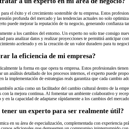
ntratar a un experto en mi área de negocio?
 para el éxito y el crecimiento sostenible de tu empresa. Estos profesi
nsión profunda del mercado y las tendencias actuales no solo optimiza 
to puede mejorar la reputación de tu negocio, generando confianza tant
pidamente a los cambios del entorno. Un experto no solo trae consigo n
ad para analizar datos y realizar proyecciones te permitirá anticipar co
ecimiento acelerado y en la creación de un valor duradero para tu negoci
ar la eficiencia de mi empresa?
dicalmente la forma en que opera tu empresa. Estos profesionales tiene
zar un análisis detallado de los procesos internos, el experto puede pro
n la implementación de estrategias reals garantiza que cada cambio adop
ambién actúa como un facilitador del cambio cultural dentro de la empr
con la mejora continua. Al fomentar un ambiente colaborativo y recepti
ido y en la capacidad de adaptarse rápidamente a los cambios del mercado
 tener un experto para ser realmente útil?
ica en su área de especialización, complementada con experiencia práct
 y cursos adicionales que demuestren un compromiso ininterrumpido con e